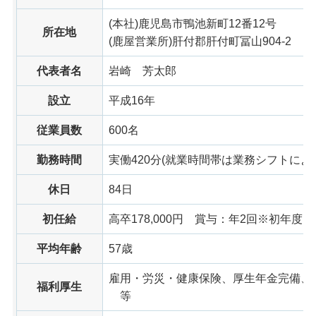
(本社)鹿児島市鴨池新町12番12号
所在地
(鹿屋営業所)肝付郡肝付町冨山904-2
代表者名
岩崎
芳太郎
設立
平成16年
従業員数
600名
勤務時間
実働420分(就業時間帯は業務シフトによ
休日
84日
初任給
高卒178,000円
賞与
：年2回※初年度は年
平均年齢
57歳
雇用・労災・健康保険、厚生年金完備、
福利厚生
等