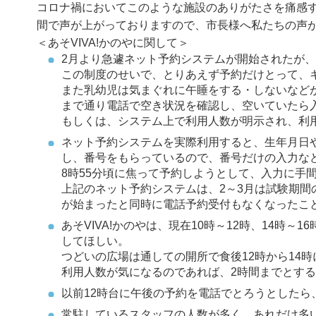
コロナ禍においてこのような施設のありがたさを痛感
間で声が上がっておりますので、市長様へ私たちの声
＜あそVIVA!かのやに関して＞
2月より急遽ネット予約システムが開始されたが、
この制度のせいで、とりあえず予約だけとって、
また乳幼児は気まぐれに午睡をする・しないなど
まで通り電話で空き状況を確認し、空いていたら
もしくは、システム上で利用人数が明示され、利
ネット予約システムを実際利用すると、生年月日
し、番号をもらっているので、番号だけの入力な
8時55分頃に焦って予約しようとして、入力に手
上記のネット予約システムは、2～3月は試験期
が始まったと同時に電話予約受付もなくなったこ
あそVIVA!かのやは、現在10時～12時、14時
してほしい。
つどいの広場は通しての開所で食後12時から14
利用人数が気になるのであれば、2時間までとす
以前12時台に午後の予約を電話でとろうとした
常駐しているスタッフの人数が多く、あれだけ多