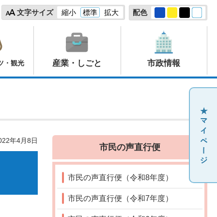
文字サイズ
縮小
標準
拡大
配色
産業・しごと
市政情報
ツ・観光
22年4月8日
市民の声直行便
市民の声直行便（令和8年度）
市民の声直行便（令和7年度）