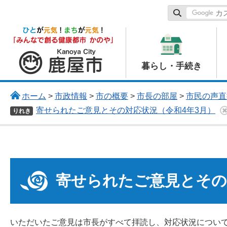
鹿屋市
暮らし・手続き
ホーム
>
市政情報
>
市の概要
>
市長の部屋
>
市民の声直
寄せられたご意見とその対応状況（令和4年3月）
りれき
寄せられたご意見とその
いただいたご意見は市長がすべて拝読し、対応状況につい