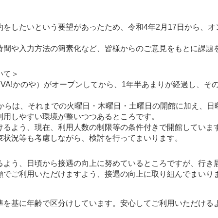
をしたいという要望があったため、令和4年2月17日から、オ
時間や入力方法の簡素化など、皆様からのご意見をもとに課題
いて＞
IVA!かのや）がオープンしてから、1年半あまりが経過し、そ
月からは、それまでの火曜日・木曜日・土曜日の開館に加え、日
利用しやすい環境が整いつつあるところです。
けるよう、現在、利用人数の制限等の条件付きで開館していま
束状況等も考慮しながら、検討を行ってまいります。
るよう、日頃から接遇の向上に努めているところですが、行き
顔でご利用いただけますよう、接遇の向上に取り組んでまいり
準を基に年齢で区分けしています。安心してご利用いただける