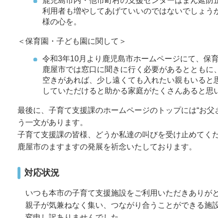
鹿児島市内・他市町村の支援センターはまん延防
利用者も増やしてあげていいのではないでしょう
様の心を。
＜保育園・子ども園に関して＞
令和3年10月より鹿児島市ホームページにて、保
鹿屋市では窓口に聞きに行く必要があるとともに
空きがあれば、少し遠くても入れたい親もいると
していただけると助かる家庭がたくさんあると思
最後に、子育て支援課のホームページのトップには“お父
う一文があります。
子育て支援課の皆様、どうか私達の叫びを受け止めてく
鹿屋市のますますの発展を祈念いたしております。
対応状況
いつも本市の子育て支援施設をご利用いただきありが
親子が気兼ねなく集い、つながり合うことができる施
変申し訳ありませんでした。