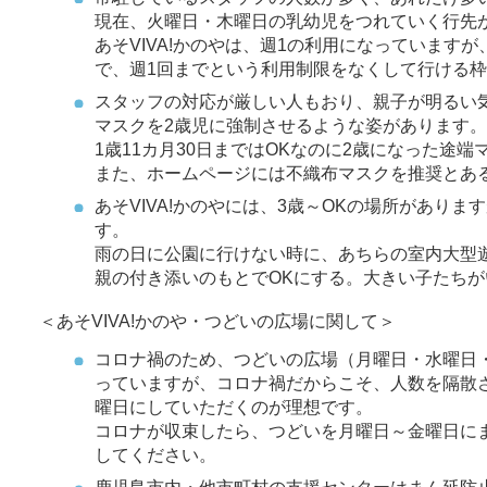
現在、火曜日・木曜日の乳幼児をつれていく行先
あそVIVA!かのやは、週1の利用になっていま
で、週1回までという利用制限をなくして行ける
スタッフの対応が厳しい人もおり、親子が明るい
マスクを2歳児に強制させるような姿があります
1歳11カ月30日まではOKなのに2歳になった途
また、ホームページには不織布マスクを推奨とある
あそVIVA!かのやには、3歳～OKの場所があり
す。
雨の日に公園に行けない時に、あちらの室内大型
親の付き添いのもとでOKにする。大きい子たちが
＜あそVIVA!かのや・つどいの広場に関して＞
コロナ禍のため、つどいの広場（月曜日・水曜日・
っていますが、コロナ禍だからこそ、人数を隔散さ
曜日にしていただくのが理想です。
コロナが収束したら、つどいを月曜日～金曜日に
してください。