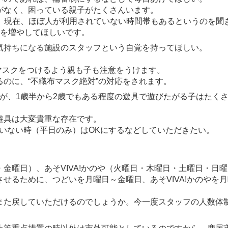
がなく、困っている親子がたくさんいます。
すが、現在、ほぼ人が利用されていない時間帯もあるというのを聞
枠を増やしてほしいです。
気持ちになる施設のスタッフという自覚を持ってほしい。
。
端マスクをつけるよう親も子も注意をうけます。
のに、“不織布マスク絶対”の対応をされます。
ますが、1歳半から2歳でもある程度の遊具で遊びたがる子はたく
遊具は大変貴重な存在です。
いない時（平日のみ）はOKにするなどしていただきたい。
金曜日）、あそVIVA!かのや（火曜日・木曜日・土曜日・日
せるために、つどいを月曜日～金曜日、あそVIVA!かのやを
また戻していただけるのでしょうか。今一度スタッフの人数体