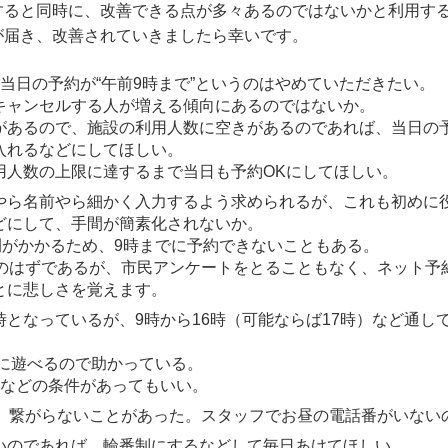
すると同時に、改善できる点が多々あるのではないかと利用す
が届き、改善されていきましたら幸いです。
当日の予約が“午前9時まで”というのはやめていただきたい。
キャンセルする人が増える傾向にあるのではないか。
があるので、施設の利用人数に空きがあるのであれば、当日の
入れるなどにしてほしい。
用人数の上限に達するまで当日も予約OKにしてほしい。
やら名前やら細かく入力するよう求められるが、これも初めに
どにして、手間が簡素化されないか。
間がかかるため、9時までに予約できないこともある。
間のはずであるが、市民アンケートをとることもなく、ネット予
とに悲しさを覚えます。
～16時となっているが、9時から16時（可能ならば17時）など通し
時に遊べるので助かっている。
るなどの条件があってもいい。
ら、繋がらないことがあった。スタッフでお昼の電話番がいない
いのであれば、輪番制にするなどして毎日あけてほしい。