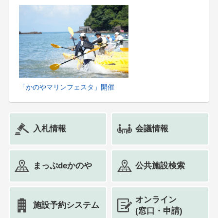
情
報
詳
細
「かのやマリンフェスタ」開催
入札情報
会議情報
まっぷdeかのや
公共施設検索
オンライン
施設予約システム
(窓口・申請)