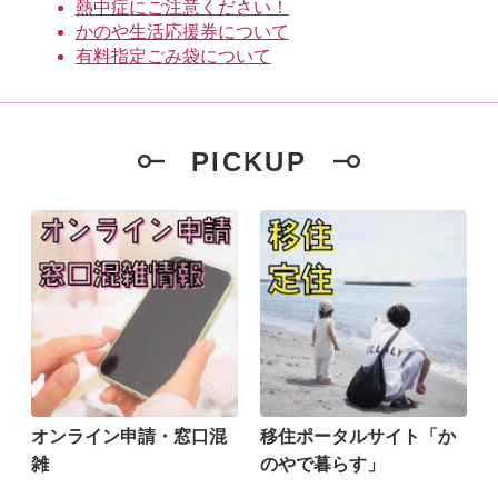
熱中症にご注意ください！
かのや生活応援券について
有料指定ごみ袋について
PICKUP
オンライン申請・窓口混
移住ポータルサイト「か
雑
のやで暮らす」