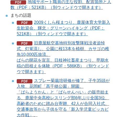
地域サポート職員の主な役割、配置箇所と人
数（PDF：521KB）（別ウィンドウで開きます）
まちの話題
2009くしら桜まつり、鹿屋体育大学新入
生歓迎会、輝北・グリーンハイキング（PDF：
521KB）（別ウィンドウで開きます）
旧鹿屋航空基地特別攻撃隊戦没者追悼
式、灯篭流し、公園に桜13本を植樹、カサゴの稚
魚10,000匹放流、
ばらの開花を宣言、日枝神社畜産まつり、早期水
稲の田植えを体験（PDF：586KB）（別ウィンド
ウで開きます）
スプレー菊栽培研修が修了、子牛35頭が
入牧、花岡町「高千穂公園」開園、
「ばらようかん」と「ばらせんべい」の販売始ま
る、鹿屋中央高校レスリング部6年ぶり全国3位、
高齢者のために踏み台寄贈、42人が合同入社式、
交通事故等から子供を守る「新入学児童ピッカピ
カ作戦」、