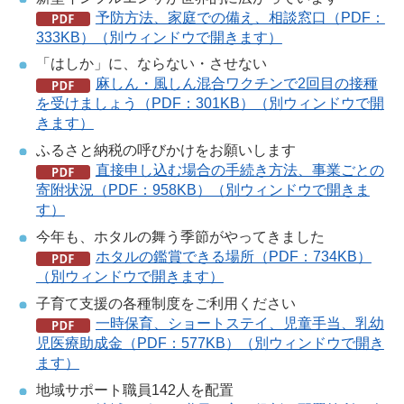
予防方法、家庭での備え、相談窓口（PDF：
333KB）（別ウィンドウで開きます）
「はしか」に、ならない・させない
麻しん・風しん混合ワクチンで2回目の接種
を受けましょう（PDF：301KB）（別ウィンドウで開
きます）
ふるさと納税の呼びかけをお願いします
直接申し込む場合の手続き方法、事業ごとの
寄附状況（PDF：958KB）（別ウィンドウで開きま
す）
今年も、ホタルの舞う季節がやってきました
ホタルの鑑賞できる場所（PDF：734KB）
（別ウィンドウで開きます）
子育て支援の各種制度をご利用ください
一時保育、ショートステイ、児童手当、乳幼
児医療助成金（PDF：577KB）（別ウィンドウで開き
ます）
地域サポート職員142人を配置