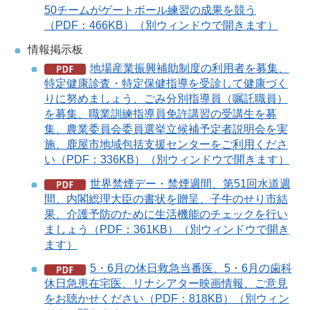
50チームがゲートボール練習の成果を競う
（PDF：466KB）（別ウィンドウで開きます）
情報掲示板
地場産業振興補助制度の利用者を募集、
特定健康診査・特定保健指導を受診して健康づく
りに努めましょう、ごみ分別指導員（嘱託職員）
を募集、職業訓練指導員免許講習の受講生を募
集、農業委員会委員選挙立候補予定者説明会を実
施、鹿屋市地域包括支援センターをご利用くださ
い（PDF：336KB）（別ウィンドウで開きます）
世界禁煙デー・禁煙週間、第51回水道週
間、内閣総理大臣の書状を贈呈、子牛のせり市結
果、介護予防のために生活機能のチェックを行い
ましょう（PDF：361KB）（別ウィンドウで開き
ます）
5・6月の休日救急当番医、5・6月の歯科
休日急患在宅医、リナシアター映画情報、ご意見
をお聴かせください（PDF：818KB）（別ウィン