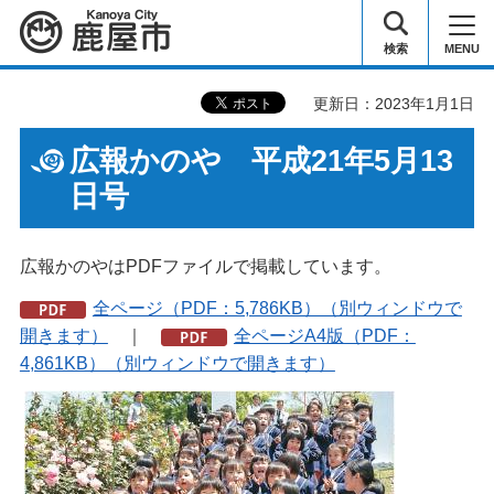
鹿屋市
検索
MENU
更新日：2023年1月1日
広報かのや 平成21年5月13
日号
広報かのやはPDFファイルで掲載しています。
全ページ（PDF：5,786KB）（別ウィンドウで
開きます）
｜
全ページA4版（PDF：
4,861KB）（別ウィンドウで開きます）