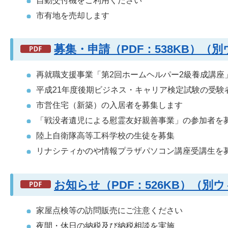
自動交付機をご利用ください
市有地を売却します
募集・申請（PDF：538KB）（
再就職支援事業「第2回ホームヘルパー2級養成講座
平成21年度後期ビジネス・キャリア検定試験の受験
市営住宅（新築）の入居者を募集します
「戦没者遺児による慰霊友好親善事業」の参加者を
陸上自衛隊高等工科学校の生徒を募集
リナシティかのや情報プラザパソコン講座受講生を
お知らせ（PDF：526KB）（
家屋点検等の訪問販売にご注意ください
夜間・休日の納税及び納税相談を実施