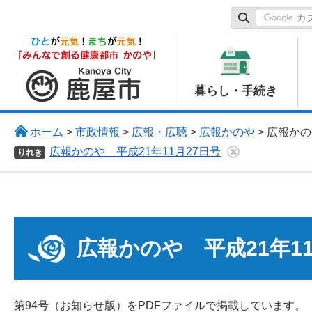
鹿屋市
暮らし・手続き
ホーム
>
市政情報
>
広報・広聴
>
広報かのや
> 広報か
広報かのや 平成21年11月27日号
りれき
広報かのや 平成21年11
第94号（お知らせ版）をPDFファイルで掲載しています。