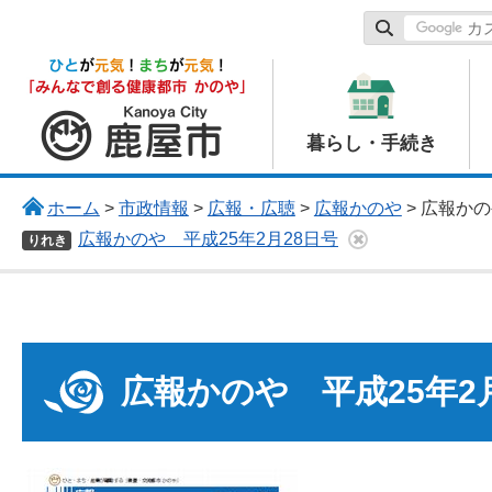
鹿屋市
暮らし・手続き
ホーム
>
市政情報
>
広報・広聴
>
広報かのや
> 広報か
広報かのや 平成25年2月28日号
りれき
広報かのや 平成25年2