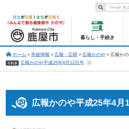
鹿屋市
暮らし・手続き
ホーム
>
市政情報
>
広報・広聴
>
広報かのや
> 広報かの
広報かのや平成25年4月12日号
りれき
広報かのや平成25年4月