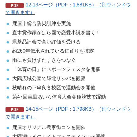
12-13ページ（PDF：1,881KB）（別ウィンドウ
で開きます）
鹿屋市総合防災訓練を実施
直木賞作家がばら園で恋愛小説を書く！
県茶品評会で高い評価を受ける
約260年伝承されている鉦踊りを披露
雨にも負けずたすきをつなぐ
「体育の日」にスポーツフェスタを開催
大隅広域公園で輝北サシバを観察
秋晴れの下串良各校区で運動会を開催
第47回美里あいら体育大会各種競技で躍動
14-15ページ（PDF：1,798KB）（別ウィンドウ
で開きます）
鹿屋オリジナル農家街コンを開催
大隅湖レイクサイドフェスティバルが開催