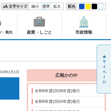
文字サイズ
縮小
標準
拡大
配色
産業・しごと
市政情報
ツ・観光
23年1月1日
広報かのや
令和8年度(2026年度)発行
令和6年度(2024年度)発行