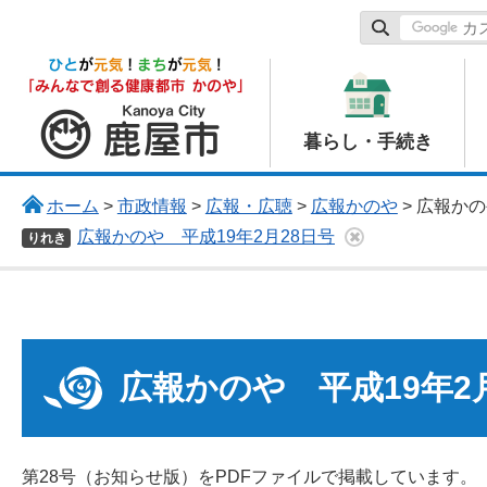
鹿屋市
暮らし・手続き
ホーム
>
市政情報
>
広報・広聴
>
広報かのや
> 広報か
広報かのや 平成19年2月28日号
りれき
広報かのや 平成19年2
第28号（お知らせ版）をPDFファイルで掲載しています。