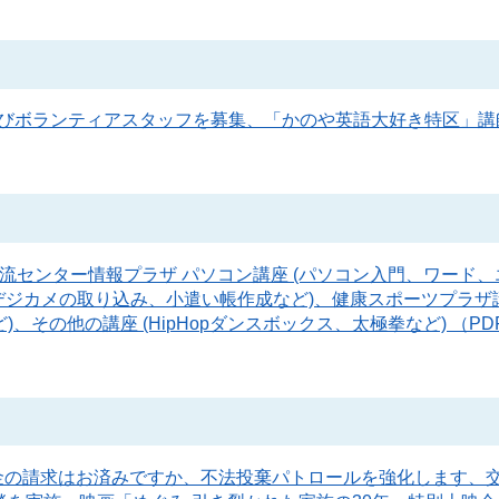
及びボランティアスタッフを募集、「かのや英語大好き特区」講
流センター情報プラザ パソコン講座 (パソコン入門、ワード
デジカメの取り込み、小遣い帳作成など)、健康スポーツプラザ講
その他の講座 (HipHopダンスボックス、太極拳など) （PD
慰金の請求はお済みですか、不法投棄パトロールを強化します、