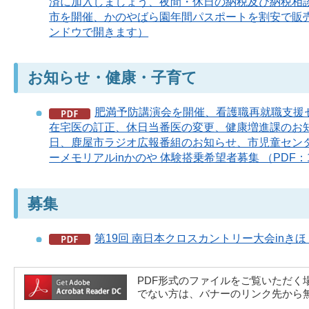
済に加入しましょう、夜間・休日の納税及び納税相談
市を開催、かのやばら園年間パスポートを割安で販売
ンドウで開きます）
お知らせ・健康・子育て
肥満予防講演会を開催、看護職再就職支援
在宅医の訂正、休日当番医の変更、健康増進課のお知
日、鹿屋市ラジオ広報番組のお知らせ、市児童センターの
ーメモリアルinかのや 体験搭乗希望者募集 （PDF
募集
第19回 南日本クロスカントリー大会inきほ
PDF形式のファイルをご覧いただく場合には、A
でない方は、バナーのリンク先から