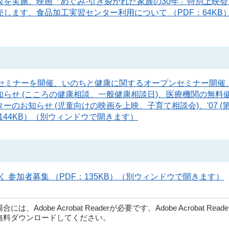
を実施、映画「めぐみ-引き裂かれた家族の30年」特別上映会
します、食品加工実習センター利用について （PDF：64KB
セミナーを開催、いのちと健康に関するオープンセミナー開催
らせ (こころの健康相談、一般健康相談日)、医療機関の無料
お知らせ (児童向けの映画を上映、子育て相談会)、'07 (第
：144KB）（別ウィンドウで開きます）
く 参加者募集 （PDF：135KB）（別ウィンドウで開きます）
dobe Acrobat Readerが必要です。Adobe Acrobat Rea
無料ダウンロードしてください。