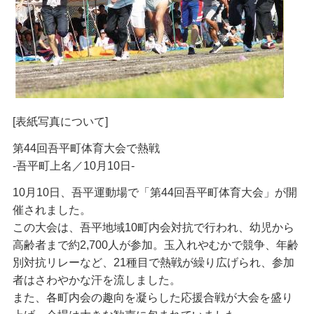
[表紙写真について]
第44回吾平町体育大会で熱戦
-吾平町上名／10月10日-
10月10日、吾平運動場で「第44回吾平町体育大会」が開
催されました。
この大会は、吾平地域10町内会対抗で行われ、幼児から
高齢者まで約2,700人が参加。玉入れやむかで競争、年齢
別対抗リレーなど、21種目で熱戦が繰り広げられ、参加
者はさわやかな汗を流しました。
また、各町内会の趣向を凝らした応援合戦が大会を盛り