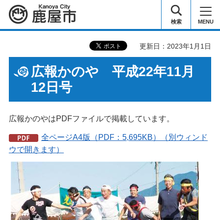
鹿屋市
検索
MENU
更新日：2023年1月1日
広報かのや 平成22年11月
12日号
広報かのやはPDFファイルで掲載しています。
全ページA4版（PDF：5,695KB）（別ウィンド
ウで開きます）