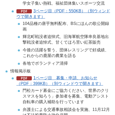
学女子集い熱戦、福祉団体集いスポーツ交流
3ページ目（PDF：550KB）（別ウィンド
ウで開きます）
104品種の唐芋無料配布、BSにほんの歌公開録
画
輝北町戦没者追悼式、旧海軍航空隊串良基地出
撃戦没者追悼式、甘くてほろ苦い紅茶販売
今後の活躍を誓う、団体レスリングで好成績、
これからの鹿屋の農業を語る
各地でボランティア清掃
情報掲示板
1ページ目 募集・申請、お知らせ
（PDF：399KB）（別ウィンドウで開きます）
門松カード募金にご協力ください、世界のクリ
スマスを知ろう」参加者を募集、電動アシスト
自転車の購入補助を行っています
弁護士による交通事故相談会を実施、11月12月