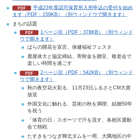
平成23年度認可保育所入所申込の受付を始め
ます（PDF：159KB）（別ウィンドウで開きます）
まちの話題
1ページ目（PDF：378KB）（別ウィンド
ウで開きます）
ばらの開花を宣言、保健福祉フェスタ
鹿屋体大と協定締結、寄附金を贈呈、敬老会で
楽しい時間を過ごす
2ページ目（PDF：542KB）（別ウィンド
ウで開きます）
秋の夜空花火彩る、11月23日ふるさとCM大賞
放送
外国文化に触れる、芸術の秋を満喫、結婚50年
を祝う
「体育の日」スポーツで汗を流す、各校区運動
会で熱戦
たすきをつなぎ輝北ダムを一周、大隅地区の中