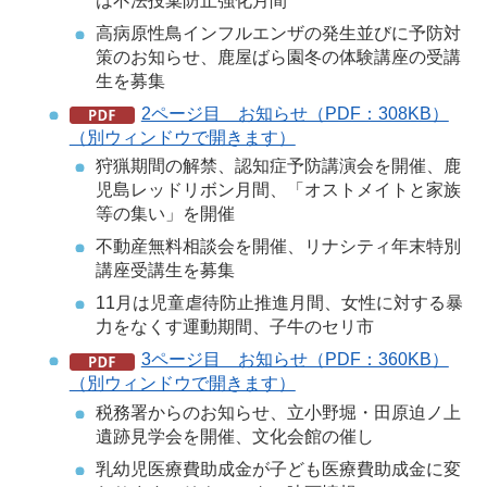
は不法投棄防止強化月間
高病原性鳥インフルエンザの発生並びに予防対
策のお知らせ、鹿屋ばら園冬の体験講座の受講
生を募集
2ページ目 お知らせ（PDF：308KB）
（別ウィンドウで開きます）
狩猟期間の解禁、認知症予防講演会を開催、鹿
児島レッドリボン月間、「オストメイトと家族
等の集い」を開催
不動産無料相談会を開催、リナシティ年末特別
講座受講生を募集
11月は児童虐待防止推進月間、女性に対する暴
力をなくす運動期間、子牛のセリ市
3ページ目 お知らせ（PDF：360KB）
（別ウィンドウで開きます）
税務署からのお知らせ、立小野堀・田原迫ノ上
遺跡見学会を開催、文化会館の催し
乳幼児医療費助成金が子ども医療費助成金に変