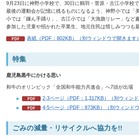
9月23日に神野小学校で、30日に鶴羽・菅原・古江小学
最後の運動会が記憶に残るものになるよう、神野小では「
小では「鎌ん手踊り」、古江小では「大漁旗リレー」など
参加した児童や招かれた卒業生、地元住民は惜しみつつも
表紙（PDF：802KB）（別ウィンドウで開きます
特集
鹿児島黒牛にかける思い
和牛のオリンピック「全国和牛能力共進会」へ7頭が出場
2-3ページ（PDF：1,317KB）（別ウィ
4-5ページ（PDF：873KB）（別ウィン
ごみの減量・リサイクルへ協力を!!