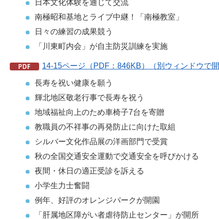
日本文化体験を通じて交流
南極昭和基地とライブ中継！「南極教室」
日々の練習の成果競う
「川東町内会」が自主防災訓練を実施
14-15ページ（PDF：846KB）（別ウィンドウで
長寿を祝い健康を願う
輝北地区敬老行事で長寿を祝う
地域福祉向上のため車椅子7台を寄贈
教職員の不祥事の再発防止に向けた取組
シルバー文化作品展の洋画部門で受賞
秋の全国交通安全運動で交通安全を呼びかける
夜間・休日の適正受診を訴える
小学生力士奮闘
例年、好評のオレンジパークが開園
「肝属地区障がい者虐待防止センター」が開所