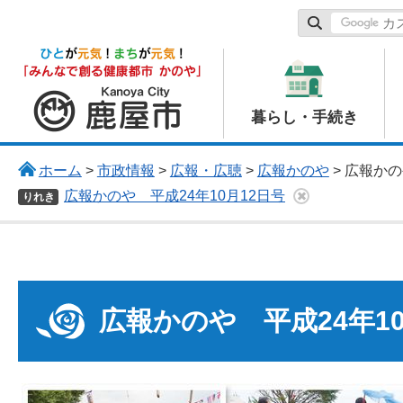
鹿屋市
暮らし・手続き
ホーム
>
市政情報
>
広報・広聴
>
広報かのや
> 広報かの
広報かのや 平成24年10月12日号
りれき
広報かのや 平成24年10