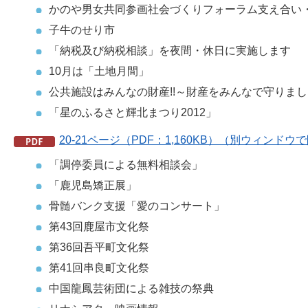
かのや男女共同参画社会づくりフォーラム支え合い
子牛のせり市
「納税及び納税相談」を夜間・休日に実施します
10月は「土地月間」
公共施設はみんなの財産!!～財産をみんなで守りま
「星のふるさと輝北まつり2012」
20-21ページ（PDF：1,160KB）（別ウィンド
「調停委員による無料相談会」
「鹿児島矯正展」
骨髄バンク支援「愛のコンサート」
第43回鹿屋市文化祭
第36回吾平町文化祭
第41回串良町文化祭
中国龍鳳芸術団による雑技の祭典