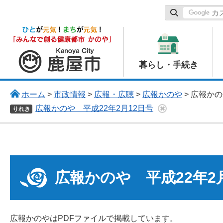
鹿屋市
暮らし・手続き
ホーム
>
市政情報
>
広報・広聴
>
広報かのや
> 広報かの
広報かのや 平成22年2月12日号
りれき
広報かのや 平成22年2
広報かのやはPDFファイルで掲載しています。