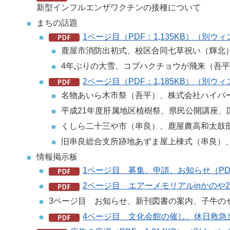
新型インフルエンザワクチンの接種について
まちの話題
1ページ目（PDF：1,135KB）（別
鹿屋市消防出初式、校区合同七草祝い（輝北
4年ぶりの大雪、コブハクチョウが飛来（吾
2ページ目（PDF：1,185KB）（別
名物あいら木市祭（吾平）、株式会社ハイパ
平成21年度肝属地区植樹祭、県民公開講座、
くしら二十三や市（串良）、鹿屋農高和太鼓
旧串良総合支所跡地あずま屋上棟式（串良）、
情報掲示板
1ページ目 募集、申請、お知らせ（PD
2ページ目 エアーメモリアルinかのや2
3ページ目 お知らせ、新刊図書の案内、子牛のセリ
4ページ目 文化会館の催し、休日救急当