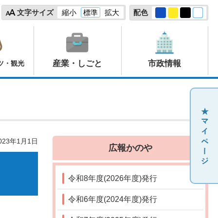
文字サイズ
縮小
標準
拡大
配色
産業・しごと
市政情報
ツ・観光
23年1月1日
広報かのや
令和8年度(2026年度)発行
令和6年度(2024年度)発行