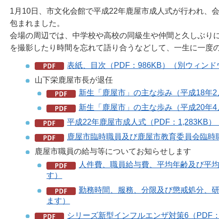
1月10日、市文化会館で平成22年鹿屋市成人式が行われ
包まれました。
会場の周辺では、中学校や高校の同級生や仲間と久しぶり
を撮影したり時間を忘れて語り合うなどして、一生に一度
表紙、目次（PDF：986KB）（別ウィン
山下栄鹿屋市長が退任
新生「鹿屋市」の主な歩み（平成18年2月
新生「鹿屋市」の主な歩み（平成20年4月
平成22年鹿屋市成人式（PDF：1,283K
鹿屋市臨時職員及び鹿屋市教育委員会臨時職
鹿屋市職員の給与等についてお知らせします
人件費、職員給与費、平均年齢及び平均
す）
勤務時間、服務、分限及び懲戒処分、研
ます）
シリーズ新型インフルエンザ対策6（PDF：