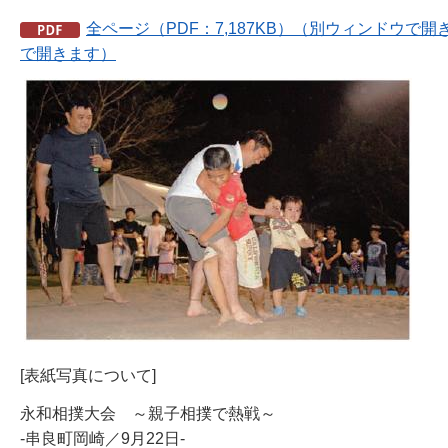
全ページ（PDF：7,187KB）（別ウィンドウで開
で開きます）
[表紙写真について]
永和相撲大会 ～親子相撲で熱戦～
-串良町岡崎／9月22日-