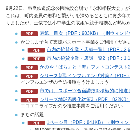
9月22日、串良鉄道記念公園特設会場で「永和相撲大会」
これは、町内会員の融和と繋がりを深めるとともに青少年
りましたが、土俵では小中学生の取組や親子相撲など熱戦
表紙、目次（PDF：903KB）（別ウィン
かごしま子育て支援パスポート事業をご利用くださ
市内の協賛企業・店舗一覧1（PDF：2,
市内の協賛企業・店舗一覧2（PDF：1,
かのや『ばら』と『海』フォトコンテスト200
シリーズ新型インフルエンザ対策2（PDF：
インフルエンザの予防接種をうけましょう
市では、スポーツ合宿誘致を積極的に推進し
シリーズ地球温暖化対策3（PDF：822K
エコエコライフかのや推進事業をご活用ください
まちの話題
1ページ目（PDF：841KB）（別ウィ