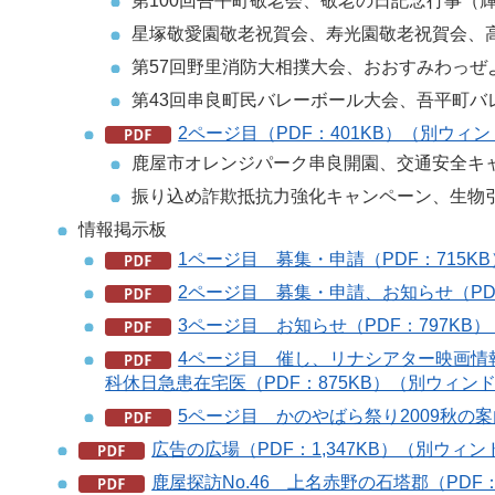
第100回吾平町敬老会、敬老の日記念行事（
星塚敬愛園敬老祝賀会、寿光園敬老祝賀会、
第57回野里消防大相撲大会、おおすみわっぜ
第43回串良町民バレーボール大会、吾平町バ
2ページ目（PDF：401KB）（別ウィ
鹿屋市オレンジパーク串良開園、交通安全キ
振り込め詐欺抵抗力強化キャンペーン、生物
情報掲示板
1ページ目 募集・申請（PDF：715
2ページ目 募集・申請、お知らせ（PD
3ページ目 お知らせ（PDF：797K
4ページ目 催し、リナシアター映画情
科休日急患在宅医（PDF：875KB）（別ウィン
5ページ目 かのやばら祭り2009秋の案
広告の広場（PDF：1,347KB）（別ウィ
鹿屋探訪No.46 上名赤野の石塔郡（PDF