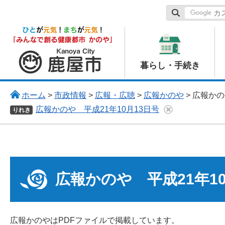
鹿屋市
暮らし・手続き
ホーム
>
市政情報
>
広報・広聴
>
広報かのや
> 広報かの
広報かのや 平成21年10月13日号
りれき
広報かのや 平成21年10
広報かのやはPDFファイルで掲載しています。