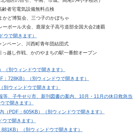
輝北地区の百引、平南、市成、高尾の4小学校区）
高齢者宅電気設備無料点検
よかど博覧会、三つ子のかぼちゃ
レーボール大会、鹿屋女子高弓道部全国大会2連覇
ンドウで開きます）
ャンペーン、川西町青年団結団式
引っ越し作戦、かのやまちの駅一番館オープン
KB）（別ウィンドウで開きます）
F：728KB）（別ウィンドウで開きます）
B）（別ウィンドウで開きます）
報等、子牛せり市、新刊図書の案内、10月・11月の休日救急
ドウで開きます）
内（PDF：605KB）（別ウィンドウで開きます）
ンドウで開きます）
：881KB）（別ウィンドウで開きます）