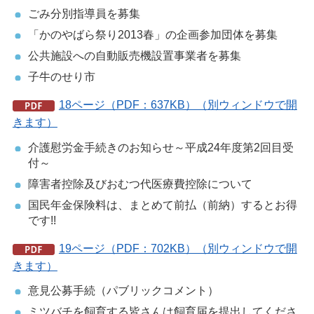
ごみ分別指導員を募集
「かのやばら祭り2013春」の企画参加団体を募集
公共施設への自動販売機設置事業者を募集
子牛のせり市
18ページ（PDF：637KB）（別ウィンドウで開
きます）
介護慰労金手続きのお知らせ～平成24年度第2回目受
付～
障害者控除及びおむつ代医療費控除について
国民年金保険料は、まとめて前払（前納）するとお得
です!!
19ページ（PDF：702KB）（別ウィンドウで開
きます）
意見公募手続（パブリックコメント）
ミツバチを飼育する皆さんは飼育届を提出してくださ