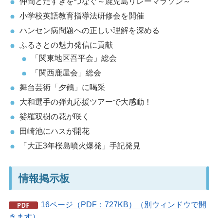
仲間とたすきをつなぐ～鹿児島リレーマラソン～
小学校英語教育指導法研修会を開催
ハンセン病問題への正しい理解を深める
ふるさとの魅力発信に貢献
「関東地区吾平会」総会
「関西鹿屋会」総会
舞台芸術「夕鶴」に喝采
大和選手の弾丸応援ツアーで大感動！
娑羅双樹の花が咲く
田崎池にハスが開花
「大正3年桜島噴火爆発」手記発見
情報掲示板
16ページ（PDF：727KB）（別ウィンドウで開
きます）