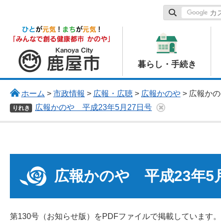
鹿屋市
暮らし・手続き
ホーム
>
市政情報
>
広報・広聴
>
広報かのや
> 広報か
広報かのや 平成23年5月27日号
りれき
広報かのや 平成23年5
第130号（お知らせ版）をPDFファイルで掲載しています。