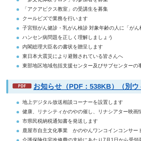
「アクアビクス教室」の受講生を募集
クールビズで業務を行います
子宮頸がん健診・乳がん検診 対象年齢の人に「が
ハンセン病問題を正しく理解しましょう
内閣総理大臣名の書状を贈呈します
東日本大震災により避難されている皆さんへ
東部地区地域包括支援センター及びサブセンターの事
お知らせ（PDF：538KB）（
地上デジタル放送相談コーナーを設置します
健康、リナシティかのやの催し、リナシアター映画
市県民税納税通知書を発送します
鹿屋市自主文化事業 かのやんワンコインコンサー
介護保険住宅改修費の支給にあたり7月1日から受領