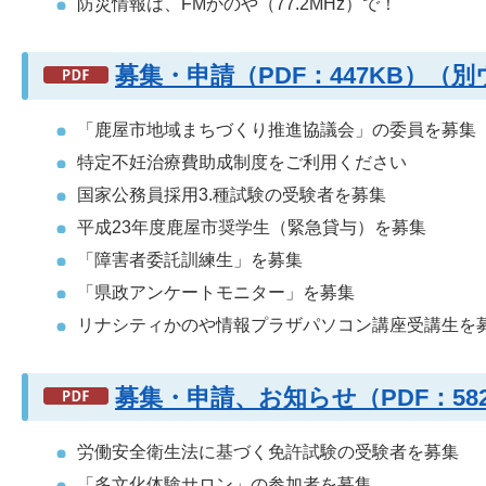
防災情報は、FMかのや（77.2MHz）で！
募集・申請（PDF：447KB）（
「鹿屋市地域まちづくり推進協議会」の委員を募集
特定不妊治療費助成制度をご利用ください
国家公務員採用3.種試験の受験者を募集
平成23年度鹿屋市奨学生（緊急貸与）を募集
「障害者委託訓練生」を募集
「県政アンケートモニター」を募集
リナシティかのや情報プラザパソコン講座受講生を
募集・申請、お知らせ（PDF：5
労働安全衛生法に基づく免許試験の受験者を募集
「多文化体験サロン」の参加者を募集