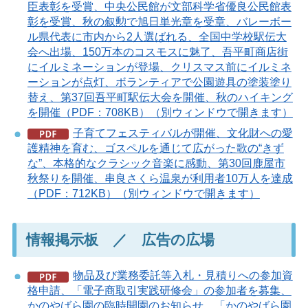
臣表彰を受賞、中央公民館が文部科学省優良公民館表
彰を受賞、秋の叙勲で旭日単光章を受章、バレーボー
ル県代表に市内から2人選ばれる、全国中学校駅伝大
会へ出場、150万本のコスモスに魅了、吾平町商店街
にイルミネーションが登場、クリスマス前にイルミネ
ーションが点灯、ボランティアで公園遊具の塗装塗り
替え、第37回吾平町駅伝大会を開催、秋のハイキング
を開催（PDF：708KB）（別ウィンドウで開きます）
子育てフェスティバルが開催、文化財への愛
護精神を育む、ゴスペルを通じて広がった歌の“きず
な”、本格的なクラシック音楽に感動、第30回鹿屋市
秋祭りを開催、串良さくら温泉が利用者10万人を達成
（PDF：712KB）（別ウィンドウで開きます）
情報掲示板 ／ 広告の広場
物品及び業務委託等入札・見積りへの参加資
格申請、「電子商取引実践研修会」の参加者を募集、
かのやばら園の臨時開園のお知らせ、「かのやばら園