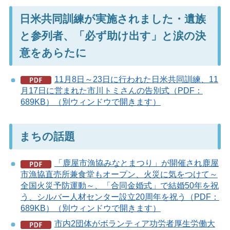
日米共同訓練が実施されました・遺族
と参列者、「必ず助け出す」と涙の決
意をあらたに
11月8日～23日に行われた日米共同訓練、11
月17日に営まれた市川トミさんの告別式（PDF：
689KB）（別ウィンドウで開きます）
まちの話題
「鹿屋市漁協みなとまつり」が開催され鹿屋
市漁協直売所兼食堂もオープン、火災に気をつけて～
全国火災予防運動～、「合同金婚式」で結婚50年を祝
う、シルバー人材センター設立20周年を祝う（PDF：
689KB）（別ウィンドウで開きます）
市内2団体がボランティア功労者厚生労働大