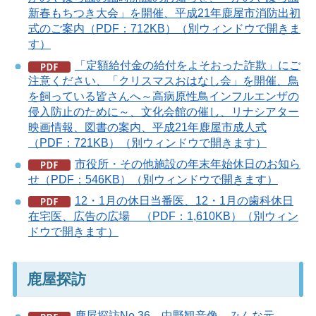
新春もちつき大会」を開催、平成21年鹿屋市消防出初
式のご案内（PDF：712KB）（別ウィンドウで開きま
す）
「定額給付金の給付をよそおった詐欺」にご
注意ください、「クリスマスおはなし会」を開催、鳥
を飼っている皆さんへ～高病原性鳥インフルエンザの
侵入防止のために～、文化会館の催し、リナシアター
映画情報、図書の案内、平成21年鹿屋市成人式
（PDF：721KB）（別ウィンドウで開きます）
市役所・その他施設の年末年始休日のお知ら
せ（PDF：546KB）（別ウィンドウで開きます）
12・1月の休日当番医、12・1月の歯科休日
在宅医、広告の広場 （PDF：1,610KB）（別ウィン
ドウで開きます）
鹿屋探訪
鹿屋探訪No.36 中野観音像、みんな元