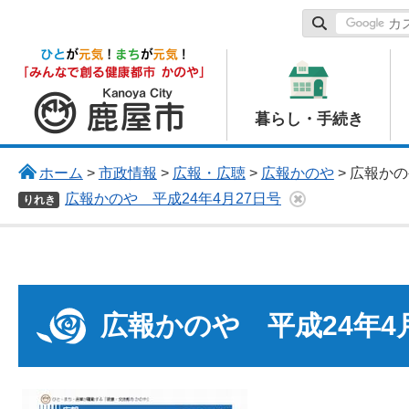
鹿屋市
暮らし・手続き
ホーム
>
市政情報
>
広報・広聴
>
広報かのや
> 広報か
広報かのや 平成24年4月27日号
りれき
広報かのや 平成24年4