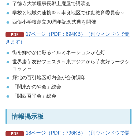
了徳寺大学理事長郷土鹿屋で講演会
学校と地域の連携を～串良地区で移動教育委員会～
西俣小学校創立90周年記念式典を開催
17ページ（PDF：694KB）（別ウィンドウで開
きます）
街を鮮やかに彩るイルミネーションが点灯
世界唐芋友好フェスタ～東アジアから芋友好ワークシ
ョップ～
輝北の百引地区町内会が合併調印
「関東かのや会」総会
「関西吾平会」総会
情報掲示板
18ページ（PDF：796KB）（別ウィンドウで開