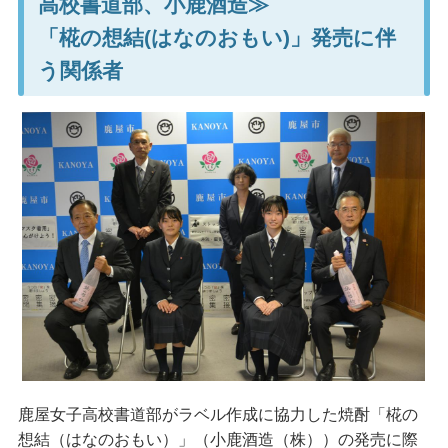
高校書道部、小鹿酒造≫
「椛の想結(はなのおもい)」発売に伴
う関係者
鹿屋女子高校書道部がラベル作成に協力した焼酎「椛の
想結（はなのおもい）」（小鹿酒造（株））の発売に際