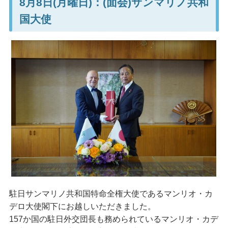
8月8日(月曜日)：(面会)サンマリノ共和
国大使
駐日サンマリノ共和国特命全権大使であるマンリオ・カ
デロ大使閣下にお越しいただきました。
157か国の駐日外交団長も務められているマンリオ・カデ