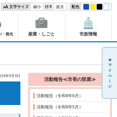
文字サイズ
縮小
標準
拡大
配色
産業・しごと
市政情報
ツ・観光
24年9月3日
活動報告≪市長の部屋≫
活動報告（令和8年6月）
活動報告（令和8年5月）