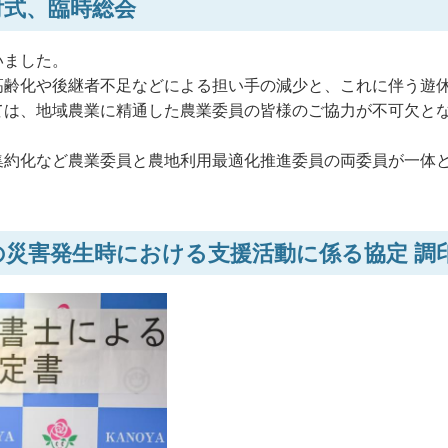
付式、臨時総会
いました。
高齢化や後継者不足などによる担い手の減少と、これに伴う遊
ては、地域農業に精通した農業委員の皆様のご協力が不可欠と
集約化など農業委員と農地利用最適化推進委員の両委員が一体
との災害発生時における支援活動に係る協定 調