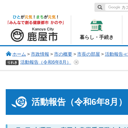
鹿屋市
暮らし・手続き
ホーム
>
市政情報
>
市の概要
>
市長の部屋
>
活動報告≪
活動報告（令和6年8月）
りれき
活動報告（令和6年8月）