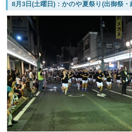
8月3日(土曜日)：かのや夏祭り(出御祭・