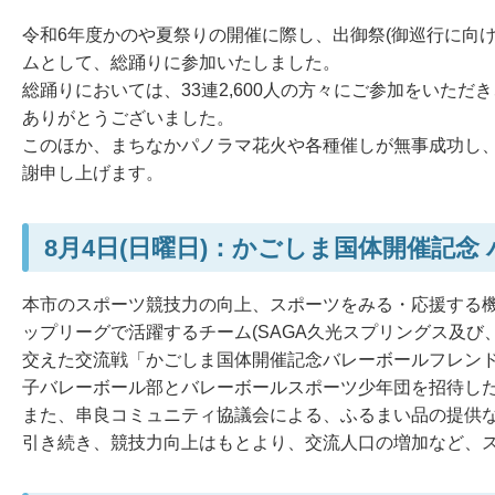
令和6年度かのや夏祭りの開催に際し、出御祭(御巡行に向
ムとして、総踊りに参加いたしました。
総踊りにおいては、33連2,600人の方々にご参加をいた
ありがとうございました。
このほか、まちなかパノラマ花火や各種催しが無事成功し
謝申し上げます。
8月4日(日曜日)：かごしま国体開催記念
本市のスポーツ競技力の向上、スポーツをみる・応援する
ップリーグで活躍するチーム(SAGA久光スプリングス及
交えた交流戦「かごしま国体開催記念バレーボールフレンド
子バレーボール部とバレーボールスポーツ少年団を招待し
また、串良コミュニティ協議会による、ふるまい品の提供
引き続き、競技力向上はもとより、交流人口の増加など、