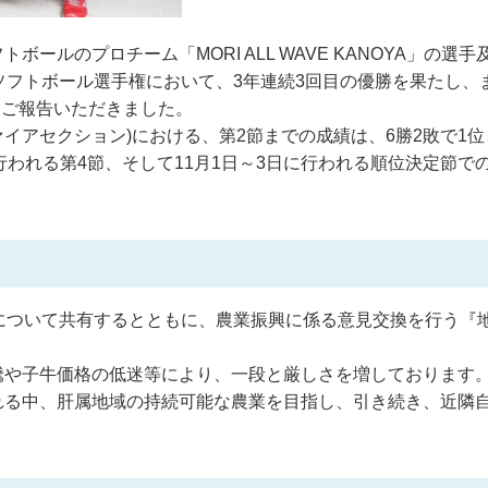
ルのプロチーム「MORI ALL WAVE KANOYA」の選手
ソフトボール選手権において、3年連続3回目の優勝を果たし、
てご報告いただきました。
ァイアセクション)における、第2節までの成績は、6勝2敗で1
日に行われる第4節、そして11月1日～3日に行われる順位決定節で
について共有するとともに、農業振興に係る意見交換を行う『
騰や子牛価格の低迷等により、一段と厳しさを増しております
れる中、肝属地域の持続可能な農業を目指し、引き続き、近隣