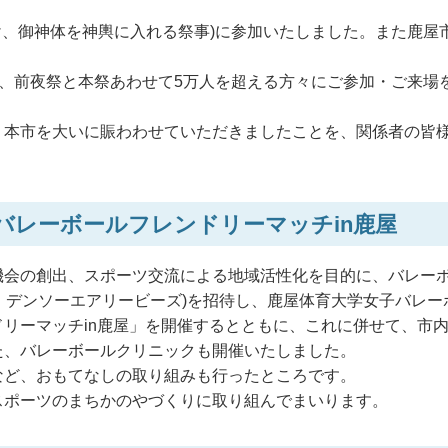
け、御神体を神輿に入れる祭事)に参加いたしました。また鹿屋
だき、前夜祭と本祭あわせて5万人を超える方々にご参加・ご来場
、本市を大いに賑わわせていただきましたことを、関係者の皆
 バレーボールフレンドリーマッチin鹿屋
機会の創出、スポーツ交流による地域活性化を目的に、バレー
び、デンソーエアリービーズ)を招待し、鹿屋体育大学女子バレー
リーマッチin鹿屋」を開催するとともに、これに併せて、市
た、バレーボールクリニックも開催いたしました。
など、おもてなしの取り組みも行ったところです。
スポーツのまちかのやづくりに取り組んでまいります。