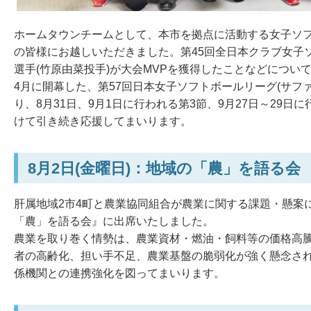
ホームタウンチームとして、本市を拠点に活動する女子ソフトボー
の皆様にお越しいただきました。第45回全日本クラブ女子
選手(竹原由菜投手)が大会MVPを獲得したことなどについ
4月に開幕した、第57回日本女子ソフトボールリーグ(サフ
り、8月31日、9月1日に行われる第3節、9月27日～29
けて引き続き応援してまいります。
8月2日(金曜日)：地域の「農」を語る会
肝属地域2市4町と農業協同組合が農業に関する課題・懸案
「農」を語る会』に出席いたしました。
農業を取り巻く情勢は、農業資材・燃油・飼料等の価格高
者の高齢化、担い手不足、農業基盤の脆弱化が強く懸念さ
係機関との連携強化を図ってまいります。