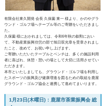
有限会社東久開発 会長 久保薗 東一 様より、かのやグラ
ウンド・ゴルフ場へテーブル等のご寄贈をいただきまし
た。
久保薗 様におかれましては、令和6年秋の叙勲におい
て、不動産業振興功労の部で旭日双光章を受章されまし
たこと、改めて、お祝い申し上げます。
ご寄贈いただいたテーブルとベンチは、多くの施設利用
者に喜ばれ、休憩・憩いの場として大切に活用させてい
ただきます。
本市といたしましても、グラウンド・ゴルフ場を利用し
たスポーツの振興及び健康増進を図るための取組を鹿屋
グラウンド・ゴルフ協会と連携して進めてまいります。
1月23日(木曜日)：鹿屋市茶業振興会 総