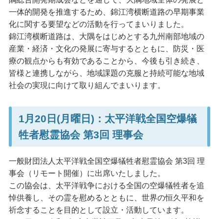
一体的開発を推進するため、錦江湾横断道路の早期事業
化に関する要望などの活動を行ってまいりました。
錦江湾横断道路は、大隅をはじめとする九州南部地域の
産業・経済・文化の発展に寄与するとともに、防災・医
療の観点からも有効であることから、今後も引き続き、
皆様と連携しながら、地域課題の克服と持続可能な地域
社会の実現に向けて取り組んでまいります。
1月20日(月曜日)：太平洋戦全国空爆犠
牲者慰霊協会 第3回 理事会
一般財団法人太平洋戦全国空爆犠牲者慰霊協会 第3回 理
事会（リモート開催）に出席いたしました。
この協会は、太平洋戦争における全国の空爆犠牲者を追
悼供養し、その霊を慰めるとともに、世界の恒久平和を
祈念することを目的として設立・活動しています。