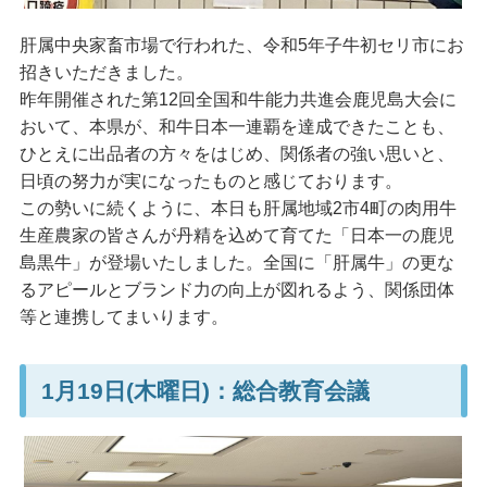
肝属中央家畜市場で行われた、令和5年子牛初セリ市にお
招きいただきました。
昨年開催された第12回全国和牛能力共進会鹿児島大会に
おいて、本県が、和牛日本一連覇を達成できたことも、
ひとえに出品者の方々をはじめ、関係者の強い思いと、
日頃の努力が実になったものと感じております。
この勢いに続くように、本日も肝属地域2市4町の肉用牛
生産農家の皆さんが丹精を込めて育てた「日本一の鹿児
島黒牛」が登場いたしました。全国に「肝属牛」の更な
るアピールとブランド力の向上が図れるよう、関係団体
等と連携してまいります。
1月19日(木曜日)：総合教育会議