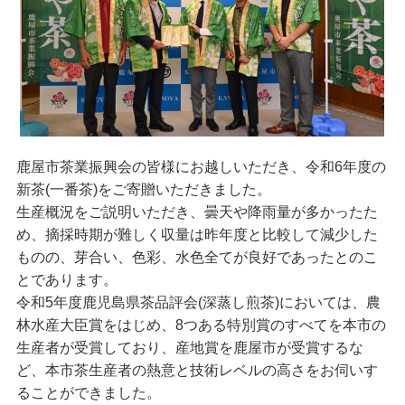
鹿屋市茶業振興会の皆様にお越しいただき、令和6年度の
新茶(一番茶)をご寄贈いただきました。
生産概況をご説明いただき、曇天や降雨量が多かったた
め、摘採時期が難しく収量は昨年度と比較して減少した
ものの、芽合い、色彩、水色全てが良好であったとのこ
とであります。
令和5年度鹿児島県茶品評会(深蒸し煎茶)においては、農
林水産大臣賞をはじめ、8つある特別賞のすべてを本市の
生産者が受賞しており、産地賞を鹿屋市が受賞するな
ど、本市茶生産者の熱意と技術レベルの高さをお伺いす
ることができました。