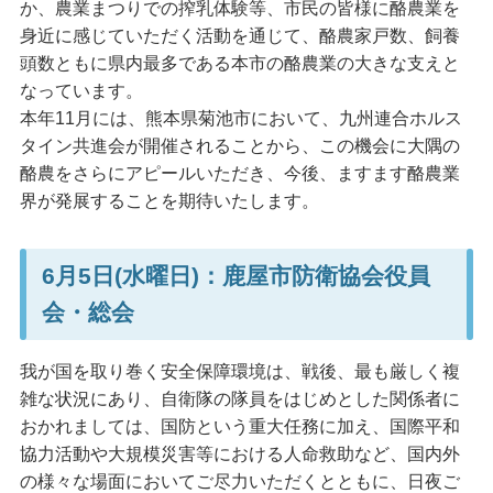
か、農業まつりでの搾乳体験等、市民の皆様に酪農業を
身近に感じていただく活動を通じて、酪農家戸数、飼養
頭数ともに県内最多である本市の酪農業の大きな支えと
なっています。
本年11月には、熊本県菊池市において、九州連合ホルス
タイン共進会が開催されることから、この機会に大隅の
酪農をさらにアピールいただき、今後、ますます酪農業
界が発展することを期待いたします。
6月5日(水曜日)：鹿屋市防衛協会役員
会・総会
我が国を取り巻く安全保障環境は、戦後、最も厳しく複
雑な状況にあり、自衛隊の隊員をはじめとした関係者に
おかれましては、国防という重大任務に加え、国際平和
協力活動や大規模災害等における人命救助など、国内外
の様々な場面においてご尽力いただくとともに、日夜ご