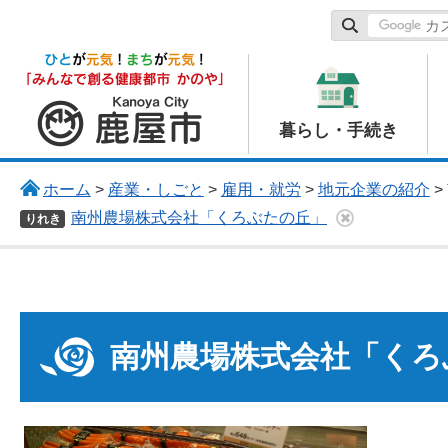
鹿屋市
暮らし・手続き
ホーム
>
産業・しごと
>
雇用・就労
>
地元企業の紹介
>
南州農場株式会社「くろぶたの丘」
りれき
南州農場株式会社「くろ