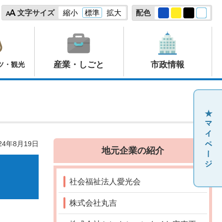
文字サイズ
縮小
標準
拡大
配色
産業・しごと
市政情報
ツ・観光
24年8月19日
地元企業の紹介
社会福祉法人愛光会
株式会社丸吉