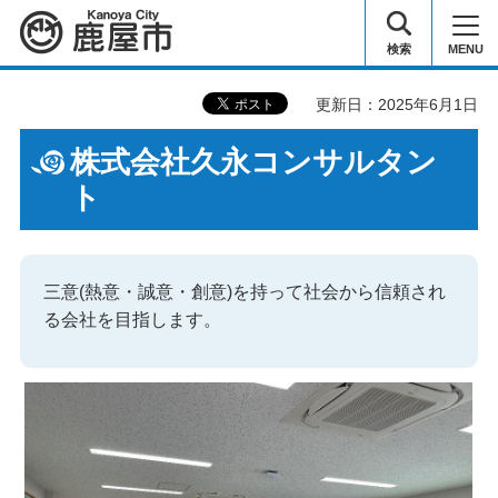
鹿屋市
検索
MENU
更新日：2025年6月1日
株式会社久永コンサルタン
ト
三意(熱意・誠意・創意)を持って社会から信頼され
る会社を目指します。