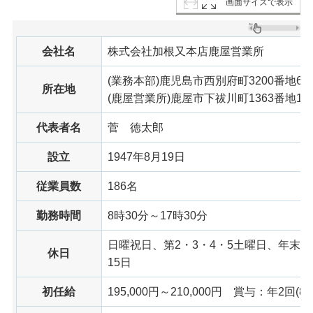
画面サイズで表示
会社名
株式会社加根又本店鹿屋営業所
(業務本部)鹿児島市西別府町3200番地6
所在地
(鹿屋営業所)鹿屋市下祓川町1363番地1
代表者名
菅
徳太郎
設立
1947年8月19日
従業員数
186名
勤務時間
8時30分～17時30分
日曜祝日、第2・3・4・5土曜日、年末
休日
15日
初任給
195,000円～210,000円
賞与
：年2回(8