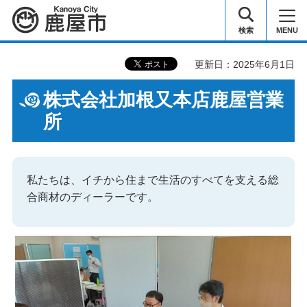
鹿屋市
検索
MENU
更新日：2025年6月1日
株式会社加根又本店鹿屋営業
所
私たちは、イチから住まで生活のすべてを支える総
合商材のディーラーです。