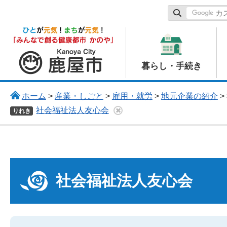
鹿屋市
暮らし・手続き
ホーム
>
産業・しごと
>
雇用・就労
>
地元企業の紹介
>
社会福祉法人友心会
りれき
社会福祉法人友心会