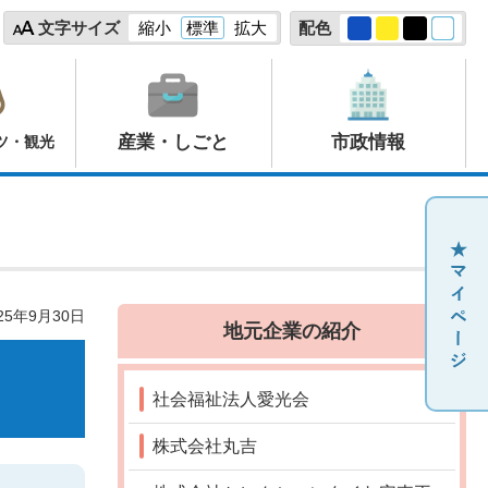
文字サイズ
縮小
標準
拡大
配色
産業・しごと
市政情報
ツ・観光
25年9月30日
地元企業の紹介
社会福祉法人愛光会
株式会社丸吉