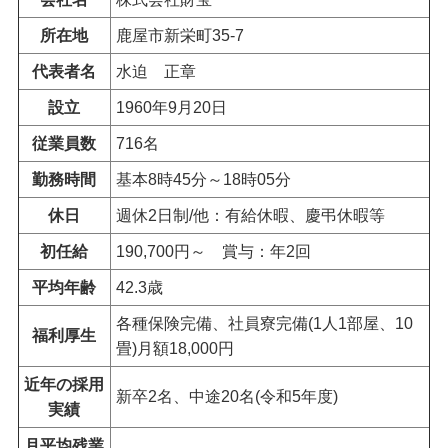
所在地
鹿屋市新栄町35-7
代表者名
水迫
正章
設立
1960年9月20日
従業員数
716名
勤務時間
基本8時45分～18時05分
休日
週休2日制/他：有給休暇、慶弔休暇等
初任給
190,700円～
賞与
：年2回
平均年齢
42.3歳
各種保険完備、社員寮完備(1人1部屋、10
福利厚生
畳)月額18,000円
近年の採用
新卒2名、中途20名(令和5年度)
実績
月平均残業