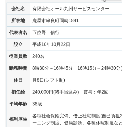
会社名
有限会社オール九州サービスセンター
所在地
鹿屋市串良町岡崎1841
代表者名
五位野
信行
設立
平成16年10月22日
従業員数
240名
勤務時間
8時30分～16時45分
16時15分
～24時30分(
休日
月8日(シフト制)
初任給
240,000円(諸手当込み)
賞与
：年2回
平均年齢
38歳
各種社会保険完備、借上社宅制度(自己負担2割
福利厚生
ーニング制度、健康診断、各種休暇制度など