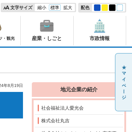
文字サイズ
縮小
標準
拡大
配色
産業・しごと
市政情報
ツ・観光
24年8月19日
地元企業の紹介
社会福祉法人愛光会
株式会社丸吉