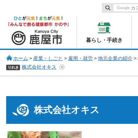
鹿屋市
暮らし・手続き
ホーム
>
産業・しごと
>
雇用・就労
>
地元企業の紹介
>
株式会社オキス
りれき
株式会社オキス