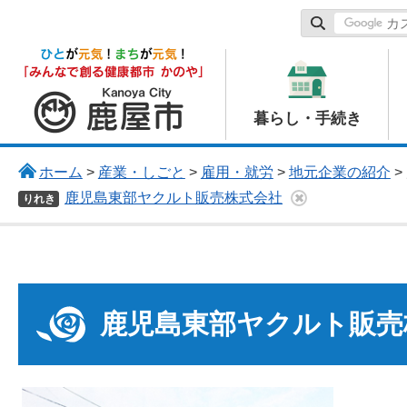
鹿屋市
暮らし・手続き
ホーム
>
産業・しごと
>
雇用・就労
>
地元企業の紹介
>
鹿児島東部ヤクルト販売株式会社
りれき
鹿児島東部ヤクルト販売