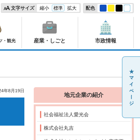
文字サイズ
縮小
標準
拡大
配色
産業・しごと
市政情報
ツ・観光
24年8月19日
地元企業の紹介
社会福祉法人愛光会
株式会社丸吉