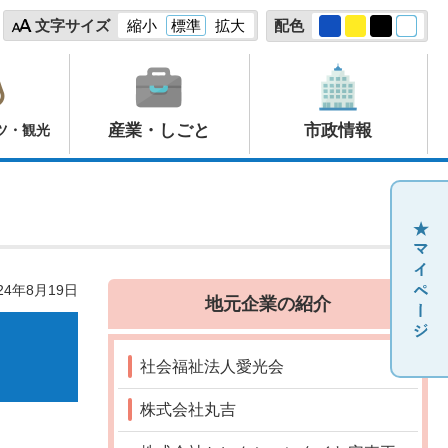
文字サイズ
縮小
標準
拡大
配色
産業・しごと
市政情報
ツ・観光
24年8月19日
地元企業の紹介
社会福祉法人愛光会
株式会社丸吉