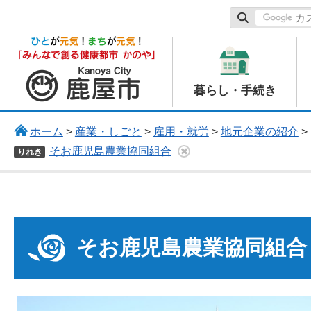
鹿屋市
暮らし・手続き
ホーム
>
産業・しごと
>
雇用・就労
>
地元企業の紹介
>
そお鹿児島農業協同組合
りれき
そお鹿児島農業協同組合