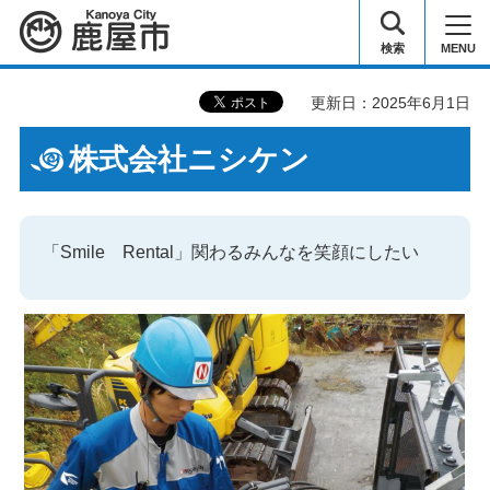
鹿屋市
検索
MENU
更新日：2025年6月1日
株式会社ニシケン
「Smile
R
ental」関わるみんなを笑顔にしたい