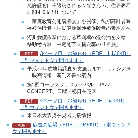
免許証を自主返納されるみなさんへ、住居表示
に関する届出について
「家庭教育公開講演会」を開催、後期高齢者医
療被保険者・国民健康保険被保険者の皆さんへ
河川愛護作業における草刈機の混合油を支給、
移動考古展「中尾地下式横穴墓の世界展」
3ページ目 お知らせ（PDF：1,136KB）
（別ウィンドウで開きます）
平成23年度地籍調査を実施します、リナシアタ
ー映画情報、新刊図書の案内
第5回コーラスフェスティバル、JAZZ
CONCERT、日曜・祝日在宅医
4ページ目 お知らせ（PDF：631KB）
（別ウィンドウで開きます）
東日本大震災被災者支援情報
広告の広場（PDF：1,049KB）（別ウィンド
ウで開きます）