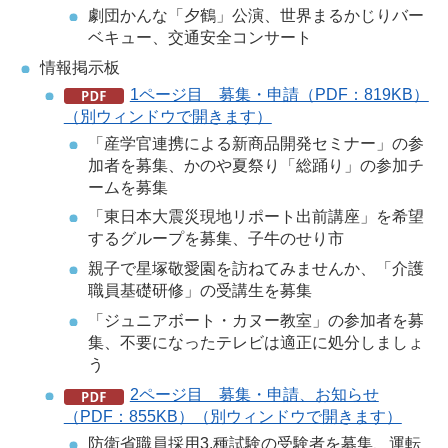
劇団かんな「夕鶴」公演、世界まるかじりバー
ベキュー、交通安全コンサート
情報掲示板
1ページ目 募集・申請（PDF：819KB）
（別ウィンドウで開きます）
「産学官連携による新商品開発セミナー」の参
加者を募集、かのや夏祭り「総踊り」の参加チ
ームを募集
「東日本大震災現地リポート出前講座」を希望
するグループを募集、子牛のせり市
親子で星塚敬愛園を訪ねてみませんか、「介護
職員基礎研修」の受講生を募集
「ジュニアボート・カヌー教室」の参加者を募
集、不要になったテレビは適正に処分しましょ
う
2ページ目 募集・申請、お知らせ
（PDF：855KB）（別ウィンドウで開きます）
防衛省職員採用3.種試験の受験者を募集、運転