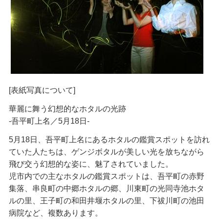
[表紙写真について]
華麗に舞う幻想的なホタルの光跡
-吾平町上名／5月18日-
5月18日、吾平町上名にあるホタルの鑑賞スポットを訪れ
ていた人たちは、ゲンジボタルが美しい光を放ちながら
飛び交う幻想的な姿に、魅了されていました。
児市内での主なホタルの鑑賞スポットは、吾平町の赤野
集落、串良町の中郷ホタルの郷、川東町の光同寺池ホタ
ルの里、王子町の和田井堰ホタルの里、下祓川町の池田
病院など、複数あります。