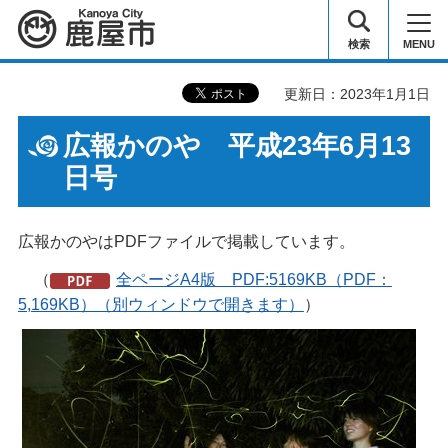
鹿屋市
検索
MENU
更新日：2023年1月1日
広報かのや 平成23年6月13
日号
広報かのやはPDFファイルで掲載しています。
（
全ページA4版 PDF:5169KB（PDF：
5,169KB）（別ウィンドウで開きます）
）