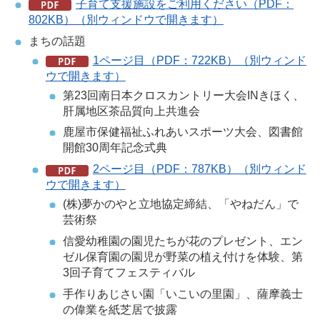
子育て支援施設をご利用ください（PDF：
802KB）（別ウィンドウで開きます）
まちの話題
1ページ目（PDF：722KB）（別ウィンド
ウで開きます）
第23回南日本クロスカントリー大会INきほく、
肝属地区茶品質向上共進会
鹿屋市保健福祉ふれあいスポーツ大会、図書館
開館30周年記念式典
2ページ目（PDF：787KB）（別ウィンド
ウで開きます）
(株)夢かのやと立地協定締結、「やねだん」で
芸術祭
信愛幼稚園の園児たちが花のプレゼント、エン
ゼル保育園の園児が野菜の植え付けを体験、第
3回子育てフェスティバル
手作りあじさい園「いこいの里園」、薩摩義士
の偉業を紙芝居で披露