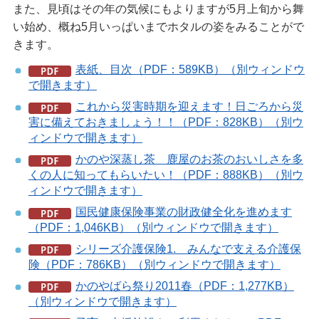
また、見頃はその年の気候にもよりますが5月上旬から舞
い始め、概ね5月いっぱいまでホタルの姿をみることがで
きます。
表紙、目次（PDF：589KB）（別ウィンドウ
で開きます）
これから災害時期を迎えます！日ごろから災
害に備えておきましょう！！（PDF：828KB）（別ウ
ィンドウで開きます）
かのや深蒸し茶 鹿屋のお茶のおいしさを多
くの人に知ってもらいたい！（PDF：888KB）（別ウ
ィンドウで開きます）
国民健康保険事業の財政健全化を進めます
（PDF：1,046KB）（別ウィンドウで開きます）
シリーズ介護保険1. みんなで支える介護保
険（PDF：786KB）（別ウィンドウで開きます）
かのやばら祭り2011春（PDF：1,277KB）
（別ウィンドウで開きます）