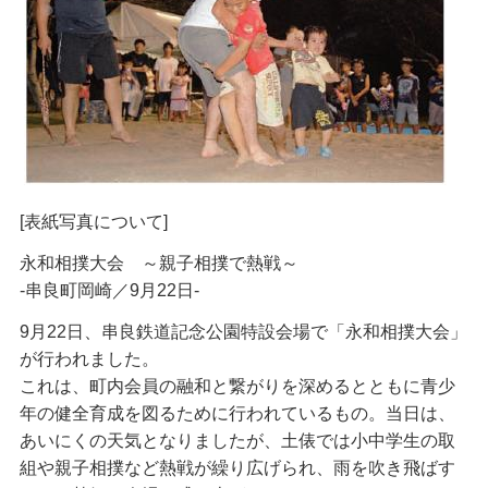
[表紙写真について]
永和相撲大会 ～親子相撲で熱戦～
-串良町岡崎／9月22日-
9月22日、串良鉄道記念公園特設会場で「永和相撲大会」
が行われました。
これは、町内会員の融和と繋がりを深めるとともに青少
年の健全育成を図るために行われているもの。当日は、
あいにくの天気となりましたが、土俵では小中学生の取
組や親子相撲など熱戦が繰り広げられ、雨を吹き飛ばす