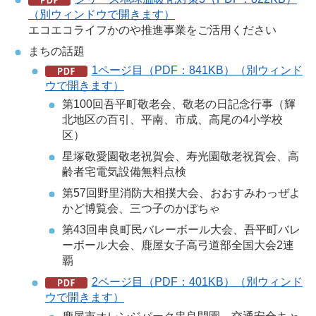
（別ウィンドウで開きます）
エコエコライフかのや推進事業をご活用ください
まちの話題
1ページ目（PDF：841KB）（別ウィンド
ウで開きます）
第100回吾平町敬老会、敬老の日記念行事（輝
北地区の百引、平南、市成、高尾の4小学校
区）
星塚敬愛園敬老祝賀会、寿光園敬老祝賀会、高
齢者宅電気設備無料点検
第57回野里消防大相撲大会、おおすみわっぜよ
かど博覧会、三つ子のかぼちゃ
第43回串良町民バレーボール大会、吾平町バレ
ーボール大会、鹿屋女子高弓道部全国大会2連
覇
2ページ目（PDF：401KB）（別ウィンド
ウで開きます）