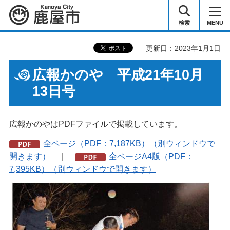
鹿屋市
検索
MENU
更新日：2023年1月1日
広報かのや 平成21年10月
13日号
広報かのやはPDFファイルで掲載しています。
全ページ（PDF：7,187KB）（別ウィンドウで
開きます）
｜
全ページA4版（PDF：
7,395KB）（別ウィンドウで開きます）