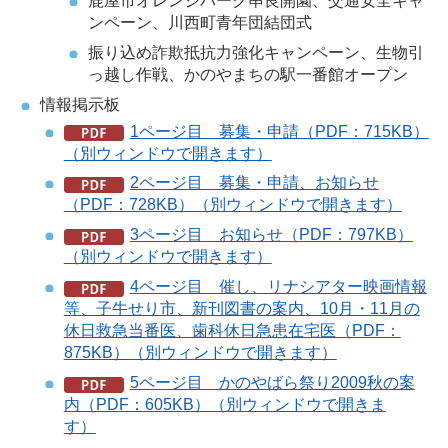
鹿屋市オレンジパーク串良開園、交通安全キャ
ンペーン、川西町青年団結団式
振り込め詐欺抵抗力強化キャンペーン、生物引
っ越し作戦、かのやまちの駅一番館オープン
情報掲示板
1ページ目 募集・申請（PDF：715KB）
（別ウィンドウで開きます）
2ページ目 募集・申請、お知らせ
（PDF：728KB）（別ウィンドウで開きます）
3ページ目 お知らせ（PDF：797KB）
（別ウィンドウで開きます）
4ページ目 催し、リナシアター映画情報
等、子牛せり市、新刊図書の案内、10月・11月の
休日救急当番医、歯科休日急患在宅医（PDF：
875KB）（別ウィンドウで開きます）
5ページ目 かのやばら祭り2009秋の案
内（PDF：605KB）（別ウィンドウで開きま
す）