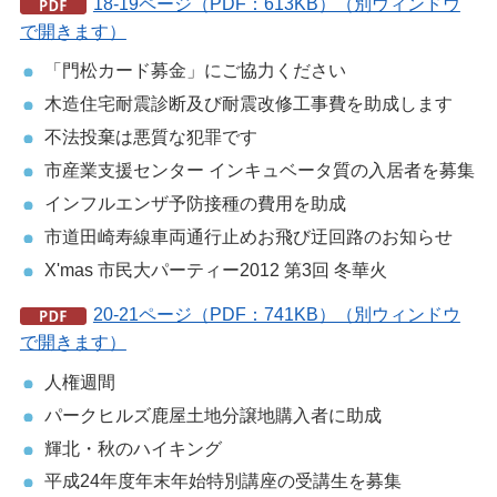
18-19ページ（PDF：613KB）（別ウィンドウ
で開きます）
「門松カード募金」にご協力ください
木造住宅耐震診断及び耐震改修工事費を助成します
不法投棄は悪質な犯罪です
市産業支援センター インキュベータ質の入居者を募集
インフルエンザ予防接種の費用を助成
市道田崎寿線車両通行止めお飛び迂回路のお知らせ
X'mas 市民大パーティー2012 第3回 冬華火
20-21ページ（PDF：741KB）（別ウィンドウ
で開きます）
人権週間
パークヒルズ鹿屋土地分譲地購入者に助成
輝北・秋のハイキング
平成24年度年末年始特別講座の受講生を募集