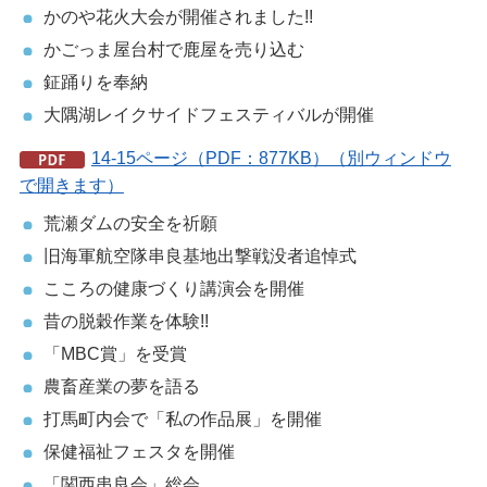
かのや花火大会が開催されました!!
かごっま屋台村で鹿屋を売り込む
鉦踊りを奉納
大隅湖レイクサイドフェスティバルが開催
14-15ページ（PDF：877KB）（別ウィンドウ
で開きます）
荒瀬ダムの安全を祈願
旧海軍航空隊串良基地出撃戦没者追悼式
こころの健康づくり講演会を開催
昔の脱穀作業を体験!!
「MBC賞」を受賞
農畜産業の夢を語る
打馬町内会で「私の作品展」を開催
保健福祉フェスタを開催
「関西串良会」総会