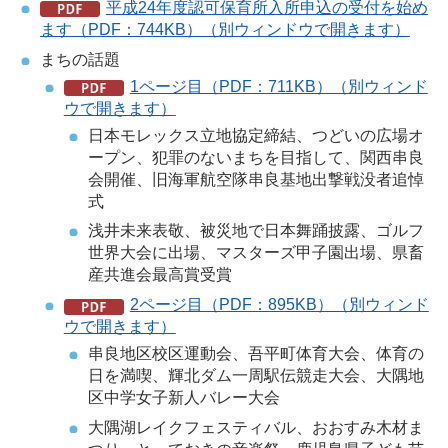
平成24年度認可保育所入所申込の受付を始め
ます（PDF：744KB）（別ウィンドウで開きます）
まちの話題
1ページ目（PDF：711KB）（別ウィンド
ウで開きます）
日本モレックス立地協定締結、つどいの広場オ
ープン、犯罪のないまちを目指して、関西串良
会開催、旧海軍航空隊串良基地出撃戦没者追悼
式
浅井未来表敬、被災地で日本舞踊披露、ゴルフ
世界大会に出場、マスターズ甲子園出場、県畜
産共進会最高賞受賞
2ページ目（PDF：895KB）（別ウィンド
ウで開きます）
串良地区校区運動会、吾平町体育大会、体育の
日を満喫、輝北ダム一周駅伝競走大会、大隅地
区中学女子新人バレー大会
大隅湖レイクフェスティバル、おおすみ木材ま