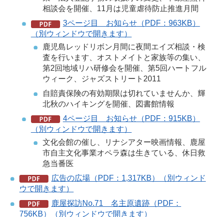
相談会を開催、11月は児童虐待防止推進月間
3ページ目 お知らせ（PDF：963KB）
（別ウィンドウで開きます）
鹿児島レッドリボン月間に夜間エイズ相談・検
査を行います、オストメイトと家族等の集い、
第2回地域リハ研修会を開催、第5回ハートフル
ウィーク、ジャズストリート2011
自賠責保険の有効期限は切れていませんか、輝
北秋のハイキングを開催、図書館情報
4ページ目 お知らせ（PDF：915KB）
（別ウィンドウで開きます）
文化会館の催し、リナシアター映画情報、鹿屋
市自主文化事業オペラ森は生きている、休日救
急当番医
広告の広場（PDF：1,317KB）（別ウィンド
ウで開きます）
鹿屋探訪No.71 名主原遺跡（PDF：
756KB）（別ウィンドウで開きます）