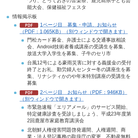
つり、とっておきの音楽祭、鹿児島県子ども芸
能大会、保健福祉フェスタ
情報掲示板
1ページ目 募集・申請、お知らせ
（PDF：1,065KB）（別ウィンドウで開きます）
門松カード募金、弁護士による交通事故相談
会、Android技術者養成講座の受講生を募集、
放送大学入学生を募集、子牛のセリ市
台風12号による豪雨災害に対する義援金の受付
終了とお礼、勤労婦人センター冬の講座生を募
集、リナシティかのや年末特別講座の受講生を
募集
2ページ目 お知らせ（PDF：946KB）
（別ウィンドウで開きます）
市緊急速報「エリアメール」のサービス開始、
特定健康診査を受診しましょう、平成23年度第
2回鹿屋市家庭教育講演会
北朝鮮人権侵害問題啓発週間、人権週間、商
業・法人登記事務の取扱庁の変更、不動産無料