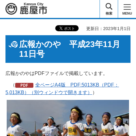
鹿屋市
検索
MENU
更新日：2023年1月1日
広報かのや 平成23年11月
11日号
広報かのやはPDFファイルで掲載しています。
（
全ページA4版 PDF:5013KB（PDF：
5,013KB）（別ウィンドウで開きます）
）