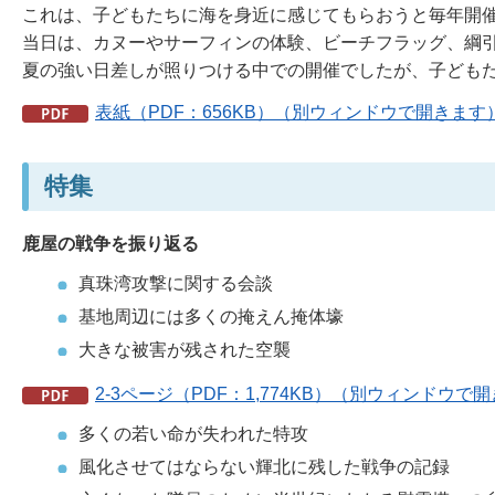
これは、子どもたちに海を身近に感じてもらおうと毎年開催
当日は、カヌーやサーフィンの体験、ビーチフラッグ、綱
夏の強い日差しが照りつける中での開催でしたが、子ども
表紙（PDF：656KB）（別ウィンドウで開きます
特集
鹿屋の戦争を振り返る
真珠湾攻撃に関する会談
基地周辺には多くの掩えん掩体壕
大きな被害が残された空襲
2-3ページ（PDF：1,774KB）（別ウィンドウで
多くの若い命が失われた特攻
風化させてはならない輝北に残した戦争の記録