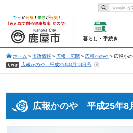
鹿屋市
暮らし・手続き
ホーム
>
市政情報
>
広報・広聴
>
広報かのや
> 広報かの
広報かのや 平成25年8月13日号
りれき
広報かのや 平成25年8