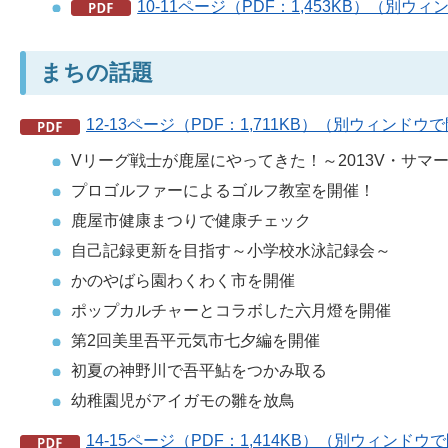
10-11ページ（PDF：1,453KB）（別ウ
まちの話題
12-13ページ（PDF：1,711KB）（別ウィンドウ
Vリーグ戦士が鹿屋にやってきた！～2013V・サマ
プロゴルファーによるゴルフ教室を開催！
鹿屋市健康まつりで健康チェック
自己記録更新を目指す～小学校水泳記録会～
かのやばら園わくわく市を開催
ポップカルチャーとコラボした六月燈を開催
第2回美里吾平元気市七夕編を開催
初夏の神野川で吾平鮎をつかみ取る
幼稚園児がアイガモの雛を放鳥
14-15ページ（PDF：1,414KB）（別ウィンド