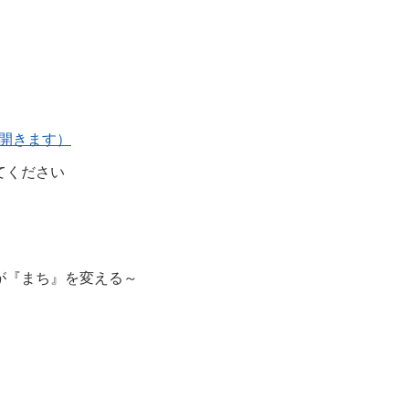
ウで開きます）
てください
が『まち』を変える～