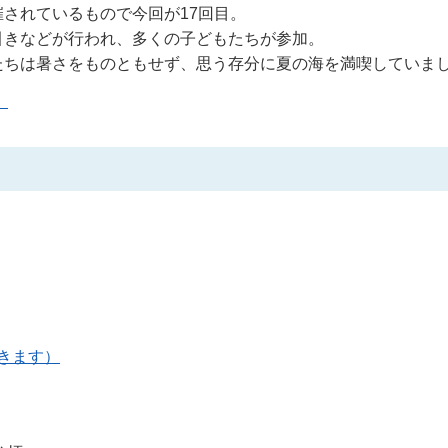
されているもので今回が17回目。
引きなどが行われ、多くの子どもたちが参加。
たちは暑さをものともせず、思う存分に夏の海を満喫していま
）
開きます）