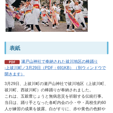
表紙
瀬戸山神社で奉納された祓川地区の棒踊り
-上祓川町／3月29日（PDF：691KB）（別ウィンドウで
開きます）
3月29日、上祓川町の瀬戸山神社で祓川地区（上祓川町、
祓川町、西祓川町）の棒踊りが奉納されました。
これは、五穀豊じょうと無病息災を祈願する伝統行事。
当日は、踊り手となった各町内会の小・中・高校生約60
人が練習の成果を披露。白がすりに、赤や黄色の色鮮や