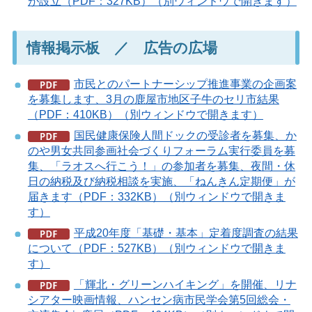
が設立（PDF：327KB）（別ウィンドウで開きます）
情報掲示板 ／ 広告の広場
市民とのパートナーシップ推進事業の企画案
を募集します、3月の鹿屋市地区子牛のセリ市結果
（PDF：410KB）（別ウィンドウで開きます）
国民健康保険人間ドックの受診者を募集、か
のや男女共同参画社会づくりフォーラム実行委員を募
集、「ラオスへ行こう！」の参加者を募集、夜間・休
日の納税及び納税相談を実施、「ねんきん定期便」が
届きます（PDF：332KB）（別ウィンドウで開きま
す）
平成20年度「基礎・基本」定着度調査の結果
について（PDF：527KB）（別ウィンドウで開きま
す）
「輝北・グリーンハイキング」を開催、リナ
シアター映画情報、ハンセン病市民学会第5回総会・