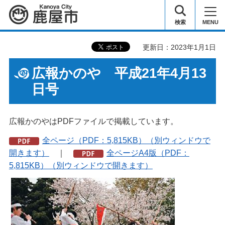
鹿屋市
検索
MENU
更新日：2023年1月1日
広報かのや 平成21年4月13
日号
広報かのやはPDFファイルで掲載しています。
全ページ（PDF：5,815KB）（別ウィンドウで
開きます）
｜
全ページA4版（PDF：
5,815KB）（別ウィンドウで開きます）