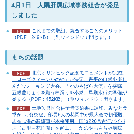
4月1日 大隅肝属広域事務組合が発足
しました
これまでの取組、統合することのメリット
（PDF：249KB）（別ウィンドウで開きます）
まちの話題
北京オリンピック記念モニュメントが完成、
「ローズクィーンかのや」が決定、吾平の自然を楽し
んだウォーキング大会、「かのやばら大使」を委嘱、
五穀豊じょうを願う棒踊りを奉納、早期水稲の準備が
始まる（PDF：452KB）（別ウィンドウで開きます）
土地改良区合併予備契約書に調印、みなと食
堂が1万食突破、部員6人の花岡中が県大会で初優勝、
志布志港の新埠頭が本格運用、国道220号古江バイパ
ス（古里～花岡間）を起工、「かのやおもちゃ病院」