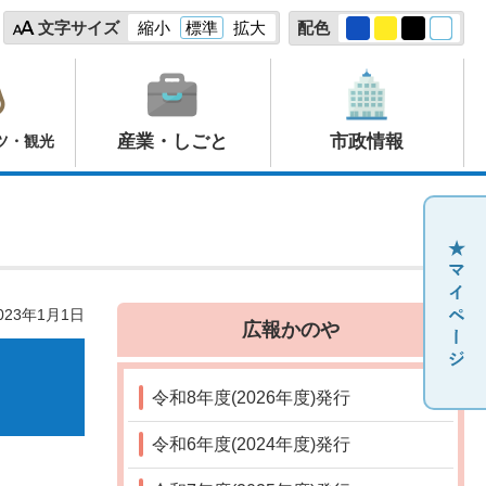
文字サイズ
縮小
標準
拡大
配色
産業・しごと
市政情報
ツ・観光
23年1月1日
広報かのや
令和8年度(2026年度)発行
令和6年度(2024年度)発行