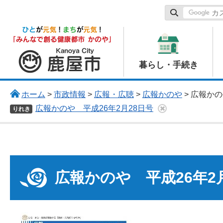
鹿屋市
暮らし・手続き
ホーム
>
市政情報
>
広報・広聴
>
広報かのや
> 広報か
広報かのや 平成26年2月28日号
りれき
広報かのや 平成26年2