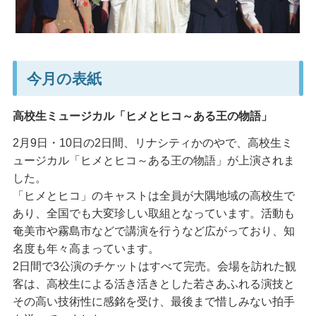
今月の表紙
高校生ミュージカル「ヒメとヒコ～ある王の物語」
2月9日・10日の2日間、リナシティかのやで、高校生ミ
ュージカル「ヒメとヒコ～ある王の物語」が上演されま
した。
「ヒメとヒコ」のキャストは全員が大隅地域の高校生で
あり、全国でも大変珍しい取組となっています。活動も
奄美市や霧島市などで講演を行うなど広がっており、知
名度も年々高まっています。
2日間で3公演のチケットはすべて完売。会場を訪れた観
客は、高校生による活き活きとした若さあふれる演技と
その高い技術性に感銘を受け、最後まで惜しみない拍手