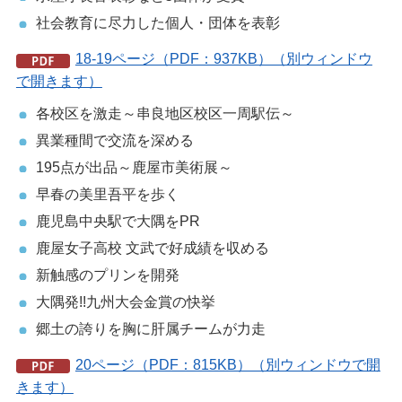
社会教育に尽力した個人・団体を表彰
18-19ページ（PDF：937KB）（別ウィンドウ
で開きます）
各校区を激走～串良地区校区一周駅伝～
異業種間で交流を深める
195点が出品～鹿屋市美術展～
早春の美里吾平を歩く
鹿児島中央駅で大隅をPR
鹿屋女子高校 文武で好成績を収める
新触感のプリンを開発
大隅発!!九州大会金賞の快挙
郷土の誇りを胸に肝属チームが力走
20ページ（PDF：815KB）（別ウィンドウで開
きます）