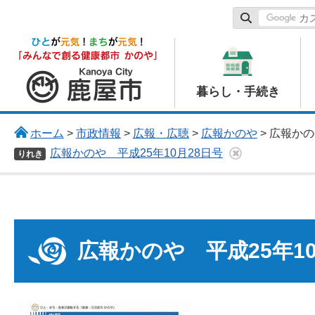
鹿屋市
暮らし・手続き
ホーム
>
市政情報
>
広報・広聴
>
広報かのや
> 広報か
広報かのや 平成25年10月28日号
りれき
広報かのや 平成25年10