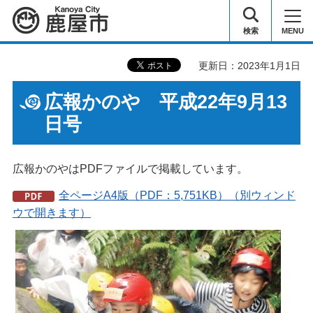
鹿屋市
検索
MENU
更新日：2023年1月1日
広報かのや 平成22年9月13
日号
広報かのやはPDFファイルで掲載しています。
全ページA4版（PDF：5,751KB）（別ウィンド
ウで開きます）