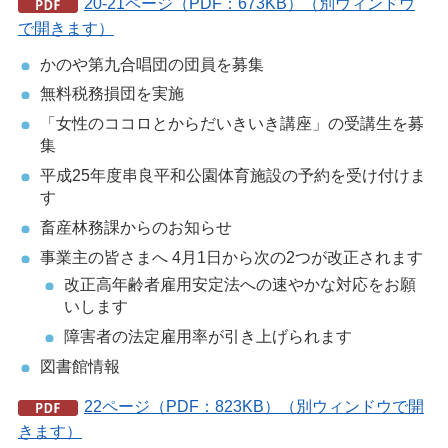
20-21ページ（PDF：673KB）（別ウィンドウ
で開きます）
かのや第九合唱団の団員を募集
無料税務損団を実施
「女性のココロとからだいきいき講座」の受講生を募
集
平成25年度串良平和公園体育施設の予約を受け付けま
す
畜産林務課からのお知らせ
事業主の皆さまへ 4月1日から次の2つが改正されます
改正高年齢者雇用安定法への速やかな対応をお願
いします
障害者の法定雇用率が引き上げられます
図書館情報
22ページ（PDF：823KB）（別ウィンドウで開
きます）