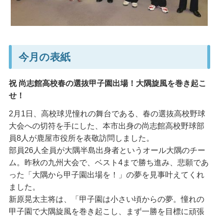
今月の表紙
祝 尚志館高校春の選抜甲子園出場！大隅旋風を巻き起こ
せ！
2月1日、高校球児憧れの舞台である、春の選抜高校野球
大会への切符を手にした、本市出身の尚志館高校野球部
員8人が鹿屋市役所を表敬訪問しました。
部員26人全員が大隅半島出身者というオール大隅のチー
ム。昨秋の九州大会で、ベスト4まで勝ち進み、悲願であ
った「大隅から甲子園出場を！」の夢を見事叶えてくれ
ました。
新原晃太主将は、「甲子園は小さい頃からの夢。憧れの
甲子園で大隅旋風を巻き起こし、まず一勝を目標に頑張