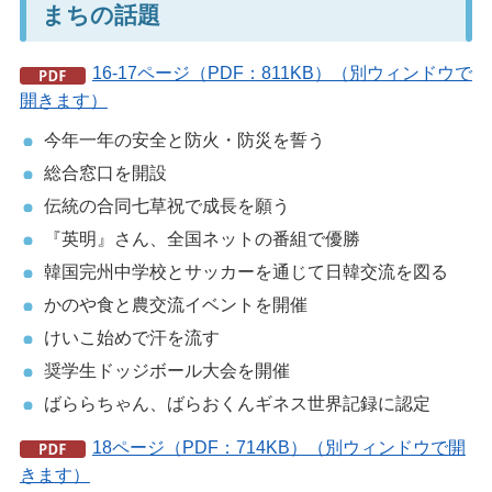
まちの話題
16-17ページ（PDF：811KB）（別ウィンドウで
開きます）
今年一年の安全と防火・防災を誓う
総合窓口を開設
伝統の合同七草祝で成長を願う
『英明』さん、全国ネットの番組で優勝
韓国完州中学校とサッカーを通じて日韓交流を図る
かのや食と農交流イベントを開催
けいこ始めで汗を流す
奨学生ドッジボール大会を開催
ばららちゃん、ばらおくんギネス世界記録に認定
18ページ（PDF：714KB）（別ウィンドウで開
きます）