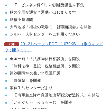
「IT・ビジネス科K1」の訓練受講生を募集
秋の全国交通安全運動がはじまります
結核予防週間
大隅地域「福祉の職場ミニ就職面談会」を開催
シルバー人材センターをご利用ください
20 - 21 ページ（PDF：1,079KB）（別ウィンド
ウで開きます）
全国一斉！「法務局休日相談所」を開設
「無料法律・登記・税務相談所」を開設
第24回青年の集いin鹿屋肝属
「白爛祭」を開催
消費生活センターだより
「旧海軍航空隊串良基地出撃戦没者追悼式」を開催
「いんぐりっしゅ☆る～む」を開催