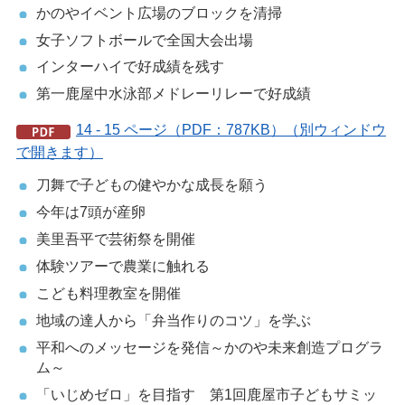
かのやイベント広場のブロックを清掃
女子ソフトボールで全国大会出場
インターハイで好成績を残す
第一鹿屋中水泳部メドレーリレーで好成績
14 - 15 ページ（PDF：787KB）（別ウィンドウ
で開きます）
刀舞で子どもの健やかな成長を願う
今年は7頭が産卵
美里吾平で芸術祭を開催
体験ツアーで農業に触れる
こども料理教室を開催
地域の達人から「弁当作りのコツ」を学ぶ
平和へのメッセージを発信～かのや未来創造プログラ
ム～
「いじめゼロ」を目指す 第1回鹿屋市子どもサミッ