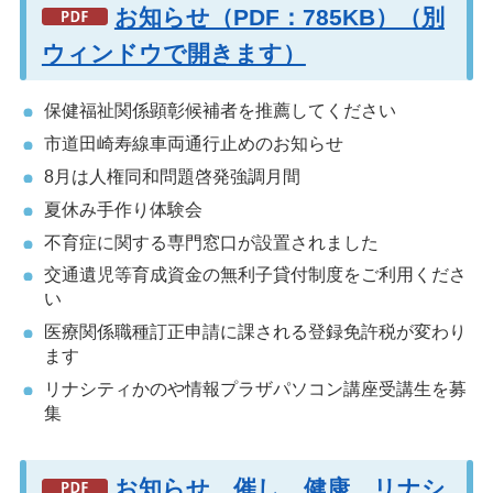
お知らせ（PDF：785KB）（別
ウィンドウで開きます）
保健福祉関係顕彰候補者を推薦してください
市道田崎寿線車両通行止めのお知らせ
8月は人権同和問題啓発強調月間
夏休み手作り体験会
不育症に関する専門窓口が設置されました
交通遺児等育成資金の無利子貸付制度をご利用くださ
い
医療関係職種訂正申請に課される登録免許税が変わり
ます
リナシティかのや情報プラザパソコン講座受講生を募
集
お知らせ、催し、健康、リナシ