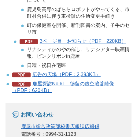
について
鹿児島高専のばららロボットがやってくる、市
町村合併に伴う車検証の住所変更手続き
町の保健室を開催、新刊図書の案内、子牛のセ
リ市
3ページ目 お知らせ（PDF：220KB）
リナシティかのやの催し、リナシアター映画情
報、ピンクリボンin鹿屋
日曜・祝日在宅医
広告の広場（PDF：2,393KB）
鹿屋探訪No.61 徳留の虚空蔵菩薩像
（PDF：620KB）
お問い合わせ
鹿屋市総合政策部秘書広報課広報係
電話番号：0994-31-1123