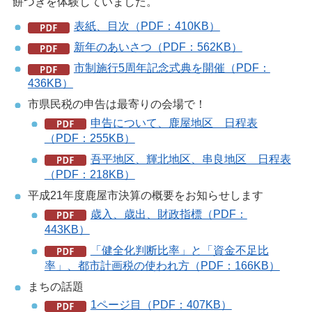
餅つきを体験していました。
表紙、目次（PDF：410KB）
新年のあいさつ（PDF：562KB）
市制施行5周年記念式典を開催（PDF：
436KB）
市県民税の申告は最寄りの会場で！
申告について、鹿屋地区 日程表
（PDF：255KB）
吾平地区、輝北地区、串良地区 日程表
（PDF：218KB）
平成21年度鹿屋市決算の概要をお知らせします
歳入、歳出、財政指標（PDF：
443KB）
「健全化判断比率」と「資金不足比
率」、都市計画税の使われ方（PDF：166KB）
まちの話題
1ページ目（PDF：407KB）