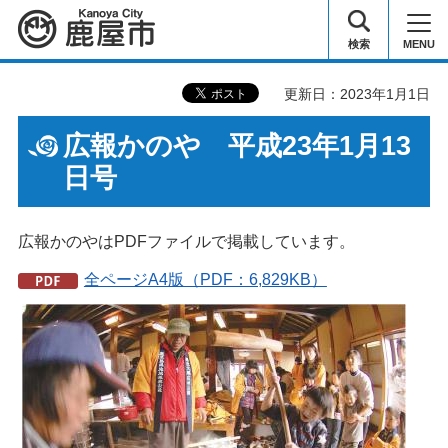
鹿屋市
検索
MENU
更新日：2023年1月1日
広報かのや 平成23年1月13
日号
広報かのやはPDFファイルで掲載しています。
全ページA4版（PDF：6,829KB）