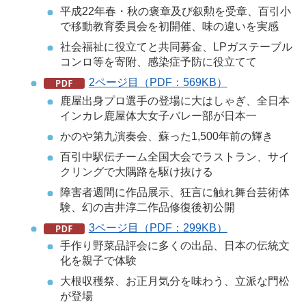
平成22年春・秋の褒章及び叙勲を受章、百引小
で移動教育委員会を初開催、味の違いを実感
社会福祉に役立てと共同募金、LPガステーブル
コンロ等を寄附、感染症予防に役立てて
2ページ目（PDF：569KB）
鹿屋出身プロ選手の登場に大はしゃぎ、全日本
インカレ鹿屋体大女子バレー部が日本一
かのや第九演奏会、蘇った1,500年前の輝き
百引中駅伝チーム全国大会でラストラン、サイ
クリングで大隅路を駆け抜ける
障害者週間に作品展示、狂言に触れ舞台芸術体
験、幻の吉井淳二作品修復後初公開
3ページ目（PDF：299KB）
手作り野菜品評会に多くの出品、日本の伝統文
化を親子で体験
大根収穫祭、お正月気分を味わう、立派な門松
が登場