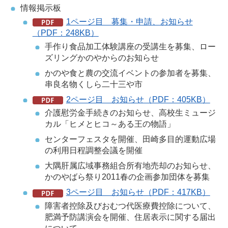
情報掲示板
1ページ目 募集・申請、お知らせ
（PDF：248KB）
手作り食品加工体験講座の受講生を募集、ロー
ズリングかのやからのお知らせ
かのや食と農の交流イベントの参加者を募集、
串良名物くしら二十三や市
2ページ目 お知らせ（PDF：405KB）
介護慰労金手続きのお知らせ、高校生ミュージ
カル「ヒメとヒコ～ある王の物語」
センターフェスタを開催、田崎多目的運動広場
の利用日程調整会議を開催
大隅肝属広域事務組合所有地売却のお知らせ、
かのやばら祭り2011春の企画参加団体を募集
3ページ目 お知らせ（PDF：417KB）
障害者控除及びおむつ代医療費控除について、
肥満予防講演会を開催、住居表示に関する届出