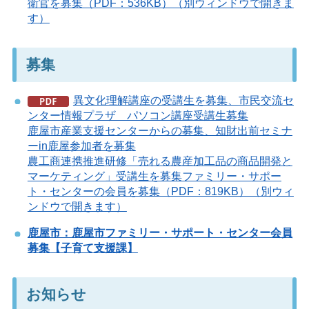
衛官を募集（PDF：536KB）（別ウィンドウで開きま
す）
募集
異文化理解講座の受講生を募集、市民交流セ
ンター情報プラザ パソコン講座受講生募集
鹿屋市産業支援センターからの募集、知財出前セミナ
ーin鹿屋参加者を募集
農工商連携推進研修「売れる農産加工品の商品開発と
マーケティング」受講生を募集ファミリー・サポー
ト・センターの会員を募集（PDF：819KB）（別ウィ
ンドウで開きます）
鹿屋市：鹿屋市ファミリー・サポート・センター会員
募集【子育て支援課】
お知らせ