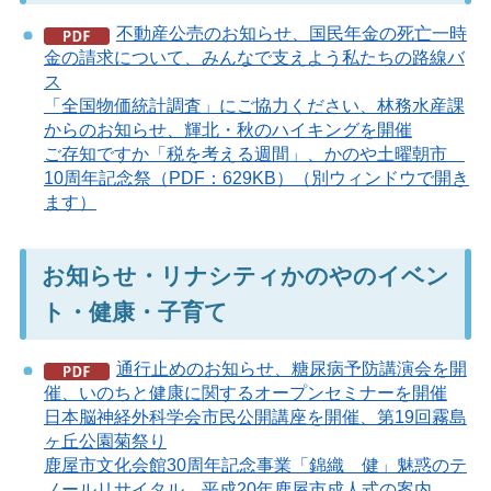
不動産公売のお知らせ、国民年金の死亡一時
金の請求について、みんなで支えよう私たちの路線バ
ス
「全国物価統計調査」にご協力ください、林務水産課
からのお知らせ、輝北・秋のハイキングを開催
ご存知ですか「税を考える週間」、かのや土曜朝市
10周年記念祭（PDF：629KB）（別ウィンドウで開き
ます）
お知らせ・リナシティかのやのイベン
ト・健康・子育て
通行止めのお知らせ、糖尿病予防講演会を開
催、いのちと健康に関するオープンセミナーを開催
日本脳神経外科学会市民公開講座を開催、第19回霧島
ヶ丘公園菊祭り
鹿屋市文化会館30周年記念事業「錦織 健」魅惑のテ
ノールリサイタル、平成20年鹿屋市成人式の案内