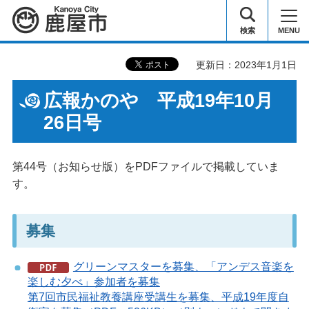
鹿屋市
検索
MENU
更新日：2023年1月1日
広報かのや 平成19年10月
26日号
第44号（お知らせ版）をPDFファイルで掲載していま
す。
募集
グリーンマスターを募集、「アンデス音楽を
楽しむ夕べ」参加者を募集
第7回市民福祉教養講座受講生を募集、平成19年度自